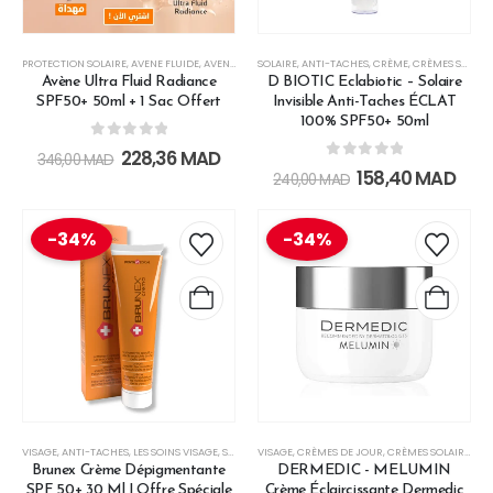
PROTECTION SOLAIRE
,
AVENE FLUIDE
,
AVENE SOLAIRES
SOLAIRE
,
AVENE ULTRA FLUIDE
,
ANTI-TACHES
,
CRÈME
,
AVENE UTRA FLUID
,
CRÈMES SOLAIRES
Avène Ultra Fluid Radiance
D BIOTIC Eclabiotic – Solaire
SPF50+ 50ml + 1 Sac Offert
Invisible Anti-Taches ÉCLAT
100% SPF50+ 50ml
0
out of 5
228,36
MAD
346,00
MAD
0
out of 5
158,40
MAD
240,00
MAD
-34%
-34%
VISAGE
,
ANTI-TACHES
,
LES SOINS VISAGE
,
SOIN DE JOUR
VISAGE
,
,
SOIN DE NUIT
CRÈMES DE JOUR
,
SOINS CIBLÉS
,
CRÈMES SOLAIRES
,
LE
Brunex Crème Dépigmentante
DERMEDIC - MELUMIN
SPF 50+ 30 Ml | Offre Spéciale
Crème Éclaircissante Dermedic