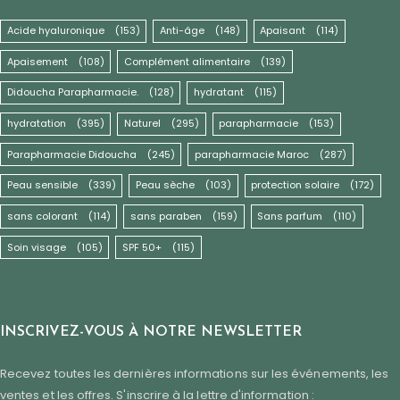
Acide hyaluronique
(153)
Anti-âge
(148)
Apaisant
(114)
Apaisement
(108)
Complément alimentaire
(139)
Didoucha Parapharmacie.
(128)
hydratant
(115)
hydratation
(395)
Naturel
(295)
parapharmacie
(153)
Parapharmacie Didoucha
(245)
parapharmacie Maroc
(287)
Peau sensible
(339)
Peau sèche
(103)
protection solaire
(172)
sans colorant
(114)
sans paraben
(159)
Sans parfum
(110)
Soin visage
(105)
SPF 50+
(115)
INSCRIVEZ-VOUS À NOTRE NEWSLETTER
Recevez toutes les dernières informations sur les événements, les
ventes et les offres. S'inscrire à la lettre d'information :