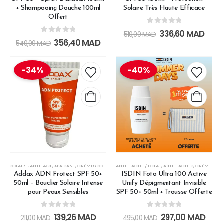
+ Shampooing Douche 100ml
Solaire Très Haute Efficace
Offert
0
out of 5
336,60
MAD
510,00
MAD
0
out of 5
356,40
MAD
540,00
MAD
-34%
-40%
SOLAIRE
,
ANTI-ÂGE
,
APAISANT
,
CRÈMES SOLAIRES
ANTI-TACHE / ECLAT
,
ENFANT
,
HAUTE PROTECTION
,
ANTI-TACHES
,
LES SOINS SOLAI
,
CRÈMES DE JOUR
Addax ADN Protect SPF 50+
ISDIN Foto Ultra 100 Active
50ml – Bouclier Solaire Intense
Unify Dépigmentant Invisible
pour Peaux Sensibles
SPF 50+ 50ml + Trousse Offerte
0
out of 5
0
out of 5
139,26
MAD
297,00
MAD
211,00
MAD
495,00
MAD