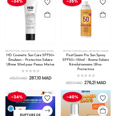
-34%
-35%
PROTECTION
,
PROTECTION SOLAIRE
,
SOINS DE CHANGE
PROTECTION SOLAIRE
,
LES SOINS VISAGE
HD Cosmetic Sun Care SPF50+
PostQuam Pro Sun Spray
Émulsion – Protection Solaire
SPF50+ 150ml – Brume Solaire
Ultime 50ml pour Peaux Mixtes
Révolutionnaire Ultra-
Protectrice
0
out of 5
287,10
MAD
435,00
MAD
0
out of 5
276,21
MAD
418,50
MAD
-34%
-40%
RUPTURE DE