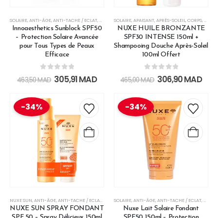
SOLAIRE
,
ANTI-ÂGE
,
ANTI-TACHE / ECLAT
,
APAISANT
SOLAIRE
,
CRÈMES SOLAIRES
,
APAISANT
,
APRÈS-SOLEIL
,
HAUTE PROTECTION
,
CORPS
,
CRÈME
,
LES 
Innoaesthetics Sunblock SPF50
NUXE HUILE BRONZANTE
– Protection Solaire Avancée
SPF30 INTENSE 150ml +
pour Tous Types de Peaux
Shampooing Douche Après-Soleil
Efficace
100ml Offert
0
out of 5
0
out of 5
305,91
MAD
306,90
MAD
463,50
MAD
465,00
MAD
-34%
-34%
NUXE SUN
,
ANTI-ÂGE
,
ANTI-TACHE / ECLAT
,
APAISANT
SOLAIRE
,
APAISANT
,
ANTI-ÂGE
,
APRÈS-SOLEIL
,
ANTI-TACHE / ECLAT
,
CHEVEUX
,
,
APAIS
CRÈME
NUXE SUN SPRAY FONDANT
Nuxe Lait Solaire Fondant
SPF 50 – Spray Délicieux 150ml
SPF50 150ml – Protection