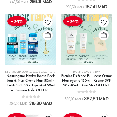
296,01
MAD
448,50
MAD
0
out of 5
157,41
MAD
238,50
MAD
-34%
-34%
NEUTROGENA BLACK 2
,
BLACK DAYS
,
NEUTROGENA BLACK FRIDAY
BIONIKE BLACK FRIDAY
,
OFFRE NEUTROGENA
Neutrogena Hydro Boost Pack
Bionike Defence B-Lucent Crème
Jour & Nuit Crème Nuit 50ml +
Nettoyante 150ml + Crème SPF
Fluide SPF 50 + Aqua-Gel 50ml
50+ 40ml = Gua Sha OFFERT
= Rouleau Jade OFFERT
0
out of 5
382,80
MAD
580,00
MAD
0
out of 5
316,80
MAD
480,00
MAD