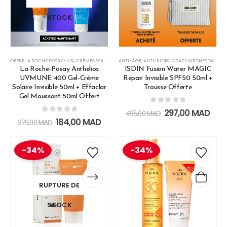
STOCK
OFFRE LA ROCHE POSAY -10%
,
CRÈMES SOLAIRES
,
LES SOINS SOLAIRES
ANTI-ÂGE
,
ANTI-RIDES
,
SOLAIRE
,
CRAZY WEDNESDAY
,
SPECIAL DISCOUN
,
CRÈ
La Roche-Posay Anthelios
ISDIN Fusion Water MAGIC
UVMUNE 400 Gel-Crème
Repair Invisible SPF50 50ml +
Solaire Invisible 50ml + Effaclar
Trousse Offerte
Gel Moussant 50ml Offert
0
out of 5
297,00
MAD
495,00
MAD
0
out of 5
184,00
MAD
279,00
MAD
-34%
-34%
RUPTURE DE
STOCK