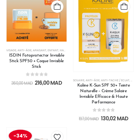
VISAGE
,
ANTI-ÂGE
,
APAISANT
,
ENFANT
,
HAUTE PROTECTION
,
ISDIN BLACK FRIDAY
,
ISDIN SOLAIRE
,
ISDIN Fotoprotector Invisible
Stick SPF50 + Coque Invisible
Stick
0
out of 5
SOLAIRE
,
ANTI-ÂGE
,
ANTI-TACHE / ECLAT
,
CRÈME
216,00
MAD
360,00
MAD
Kaline K-Sun SPF 50+ Teinte
Naturelle – Crème Solaire
Invisible Efficace & Haute
Performance
0
out of 5
130,02
MAD
197,00
MAD
-34%