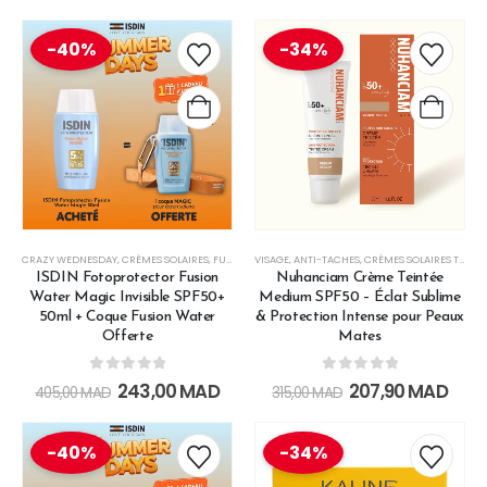
-40%
-34%
CRAZY WEDNESDAY
,
CRÈMES SOLAIRES
,
FUSION WATER SUMMER
VISAGE
,
ANTI-TACHES
,
GAMME ISDIN MAROC
,
CRÈMES SOLAIRES TEINTÉES
,
HAUTE 
ISDIN Fotoprotector Fusion
Nuhanciam Crème Teintée
Water Magic Invisible SPF50+
Medium SPF50 – Éclat Sublime
50ml + Coque Fusion Water
& Protection Intense pour Peaux
Offerte
Mates
0
out of 5
0
out of 5
243,00
MAD
207,90
MAD
405,00
MAD
315,00
MAD
-40%
-34%