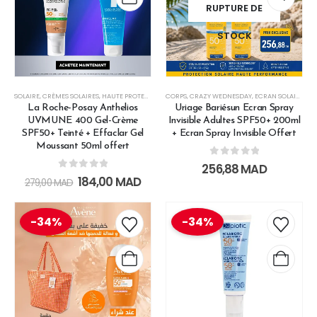
RUPTURE DE
STOCK
SOLAIRE
,
CRÈMES SOLAIRES
,
HAUTE PROTECTION
,
CORPS
LES SOINS SOLAIRES
,
CRAZY WEDNESDAY
,
SPECIAL DISCOUNT
,
ECRAN SOLAIRE II
,
H
La Roche-Posay Anthelios
Uriage Bariésun Ecran Spray
UVMUNE 400 Gel-Crème
Invisible Adultes SPF50+ 200ml
SPF50+ Teinté + Effaclar Gel
+ Ecran Spray Invisible Offert
Moussant 50ml offert
0
out of 5
256,88
MAD
0
out of 5
184,00
MAD
279,00
MAD
-34%
-34%