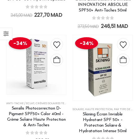
INNOVATION ABSOLUE
SPF50+ Anti-Taches 50ml
0
out of 5
227,70
MAD
345,00
MAD
0
out of 5
246,51
MAD
373,50
MAD
-34%
-34%
ANTI-TACHE / ECLAT
,
CRÈMES SOLAIRES TEINTÉES
,
SOINS DE CHANGE
,
SOLAIRE
Sensilis Photocorrection D-
SOLAIRE
,
HAUTE PROTECTION
,
PAR TYPE DE PEAU
Pigment SPF50+ Color 40ml –
Skining Écran Invisible
Crème Solaire Haute Protection
Hydratant SPF 50+ –
& Anti-Taches
Protection Solaire &
Hydratation Intense 50ml
0
out of 5