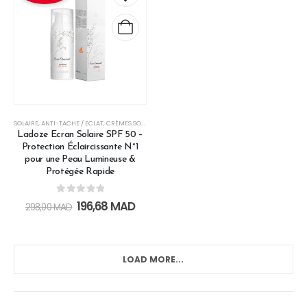
SOLAIRE
,
ANTI-TACHE / ECLAT
,
CRÈMES SOLAIRES
,
HAUTE PROTECTION
,
LES SOINS SOLAIRES
,
PAR 
Ladoze Ecran Solaire SPF 50 –
Protection Éclaircissante N°1
pour une Peau Lumineuse &
Protégée Rapide
0
out of 5
196,68
MAD
298,00
MAD
LOAD MORE...