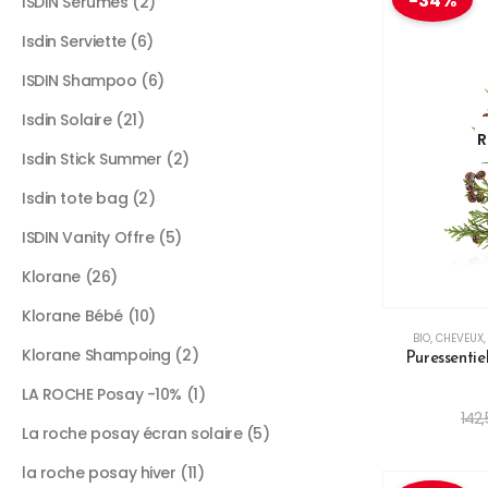
-34%
ISDIN Serumes
2
Isdin Serviette
6
ISDIN Shampoo
6
Isdin Solaire
21
R
Isdin Stick Summer
2
Isdin tote bag
2
ISDIN Vanity Offre
5
Klorane
26
Klorane Bébé
10
BIO
,
CHEVEUX
Klorane Shampoing
2
Puressentie
LA ROCHE Posay -10%
1
142
La roche posay écran solaire
5
la roche posay hiver
11