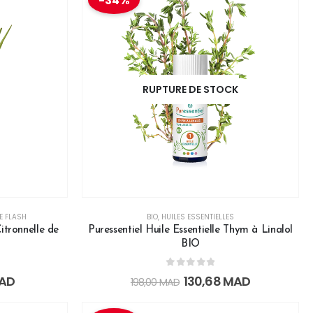
-34%
RUPTURE DE STOCK
E FLASH
BIO
,
HUILES ESSENTIELLES
Citronnelle de
Puressentiel Huile Essentielle Thym à Linalol
BIO
0
out of 5
AD
130,68
MAD
198,00
MAD