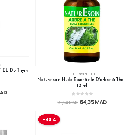
S
IEL De Thym
HUILES ESSENTIELLES
Nature soin Huile Essentielle D'arbre à Thé –
10 ml
AD
0
out of 5
64,35
MAD
97,50
MAD
-34%