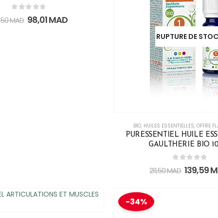
0
out of 5
98,01
MAD
,50
MAD
RUPTURE DE STO
BIO
,
HUILES ESSENTIELLES
,
OFFRE F
PURESSENTIEL HUILE ES
GAULTHERIE BIO 1
0
out of 5
139,59
M
211,50
MAD
-34%