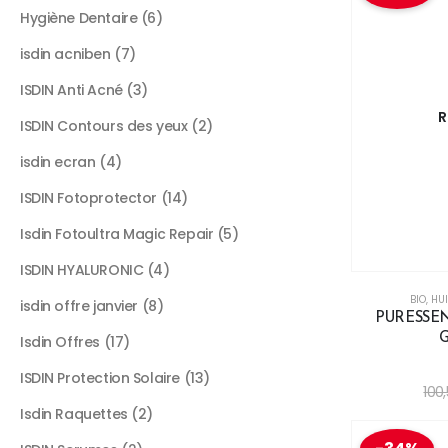
Hygiène Dentaire
6
isdin acniben
7
ISDIN Anti Acné
3
R
ISDIN Contours des yeux
2
isdin ecran
4
ISDIN Fotoprotector
14
Isdin Fotoultra Magic Repair
5
ISDIN HYALURONIC
4
BIO
,
HUI
isdin offre janvier
8
PURESSEN
Isdin Offres
17
ISDIN Protection Solaire
13
100
Isdin Raquettes
2