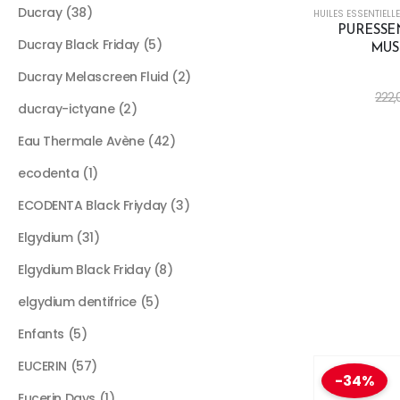
Ducray
38
HUILES ESSENTIELL
PURESSE
Ducray Black Friday
5
MUS
Ducray Melascreen Fluid
2
222
ducray-ictyane
2
Eau Thermale Avène
42
ecodenta
1
ECODENTA Black Friyday
3
Elgydium
31
Elgydium Black Friday
8
elgydium dentifrice
5
Enfants
5
EUCERIN
57
-34%
Eucerin Days
1