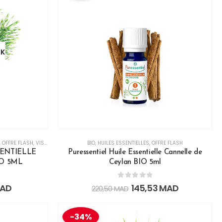
CK
,
OFFRE FLASH
,
VISAGE
BIO
,
HUILES ESSENTIELLES
,
OFFRE FLASH
SENTIELLE
Puressentiel Huile Essentielle Cannelle de
IO 5ML
Ceylan BIO 5ml
0
out of 5
AD
145,53
MAD
220,50
MAD
-34%