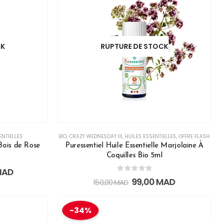
CK
RUPTURE DE STOCK
ENTIELLES
BIO
,
CRAZY WEDNESDAY III
,
HUILES ESSENTIELLES
,
OFFRE FLASH
 Bois de Rose
Puressentiel Huile Essentielle Marjolaine À
Coquilles Bio 5ml
MAD
0
out of 5
99,00
MAD
150,00
MAD
-34%