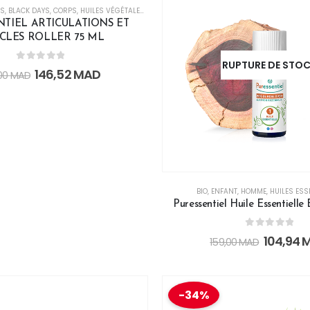
ES
,
BLACK DAYS
,
CORPS
,
HUILES VÉGÉTALES
,
OFFRE FLASH
NTIEL ARTICULATIONS ET
CLES ROLLER 75 ML
RUPTURE DE STO
0
out of 5
146,52
MAD
,00
MAD
BIO
,
ENFANT
,
HOMME
,
HUILES ESS
Puressentiel Huile Essentielle
0
out of 5
104,94
159,00
MAD
-34%