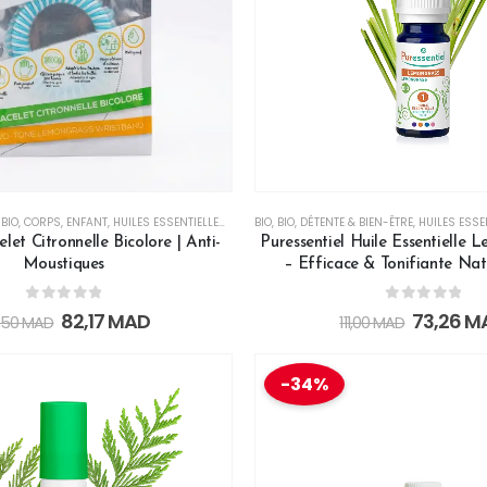
,
BIO
,
CORPS
,
ENFANT
,
HUILES ESSENTIELLES
,
TOUTE LA FAMILLE
BIO
,
BIO
,
DÉTENTE & BIEN-ÊTRE
,
HUILES ESSE
let Citronnelle Bicolore | Anti-
Puressentiel Huile Essentielle 
Moustiques
– Efficace & Tonifiante Nat
0
out of 5
0
out of 5
82,17
MAD
73,26
M
,50
MAD
111,00
MAD
-34%