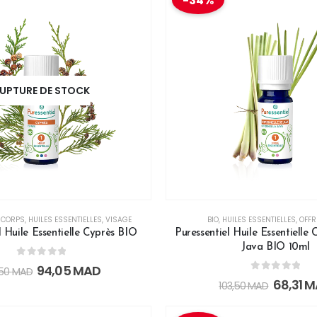
-34%
UPTURE DE STOCK
,
CORPS
,
HUILES ESSENTIELLES
,
VISAGE
BIO
,
HUILES ESSENTIELLES
,
OFFR
l Huile Essentielle Cyprès BIO
Puressentiel Huile Essentielle 
Java BIO 10ml
0
out of 5
94,05
MAD
,50
MAD
0
out of 5
68,31
M
103,50
MAD