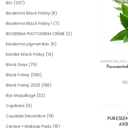
BIO
207
Bioderma Black Friday
8
Bioderma Black Friday 1
7
BIODERMA PHOTODERM CRÈME
2
bioderma pigmentbio
6
bionike black friday
14
RESPIRATION
,
45%
,
Black Days
75
Puressenti
Black Friday
390
138
Black Friday 2025
198
Bys Maquillage
32
R
Capillaire
8
-34%
Caudalie Décembre
18
PURESSEN
ARB
Cerave + Makeup Pads
19