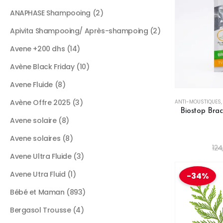
ANAPHASE Shampooing
2
Apivita Shampooing/ Après-shampoing
2
Avene +200 dhs
14
Avène Black Friday
10
Avene Fluide
8
Avène Offre 2025
3
ANTI-MOUSTIQUES
Biostop Brace
Avene solaire
8
Avene solaires
8
124
Avene Ultra Fluide
3
Avene Utra Fluid
1
-34%
Bébé et Maman
893
Bergasol Trousse
4