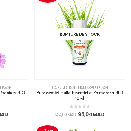
RUPTURE DE STOCK
E FLASH
BIO
,
HUILES ESSENTIELLES
,
OFFRE FLASH
 Géranium BIO
Puressentiel Huile Essentielle Palmarosa BIO
10ml
0
out of 5
MAD
95,04
MAD
144,00
MAD