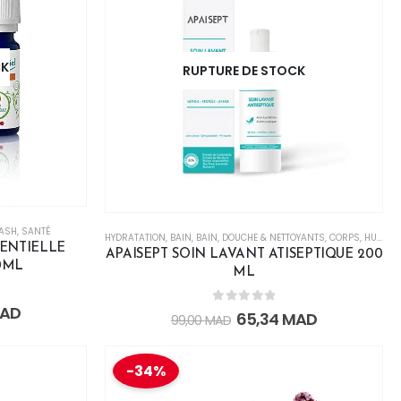
CK
RUPTURE DE STOCK
LASH
,
SANTÉ
HYDRATATION
,
BAIN
,
BAIN, DOUCHE & NETTOYANTS
,
CORPS
,
HUILES ESSENTIELLES
SENTIELLE
APAISEPT SOIN LAVANT ATISEPTIQUE 200
0ML
ML
AD
0
out of 5
65,34
MAD
99,00
MAD
-34%