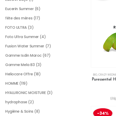
Eucerin Summer
6
fête des mères
17
R
FOTO ULTRA
3
Foto Ultra Summer
4
Fusion Water Summer
7
Gamme Isdin Maroc
67
Gamme Mela B3
3
Heliocare Offre
18
BIO
,
CRAZY WEDN
Puressentiel H
HOMME
119
HYALURONIC MOISTURE
3
178
hydraphase
2
Hygiène & Soins
8
-34%