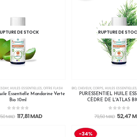
UPTURE DE STOCK
RUPTURE DE STO
ESDAY
,
HUILES ESSENTIELLES
,
OFFRE FLASH
BIO
,
CHEVEUX
,
CORPS
,
HUILES ESSENTIELLES
uile Essentielle Mandarine Verte
PURESSENTIEL HUILE ES
Bio 10ml
CÈDRE DE L'ATLAS B
0
out of 5
0
out of 5
117,81
MAD
52,47
M
,50
MAD
79,50
MAD
-34%