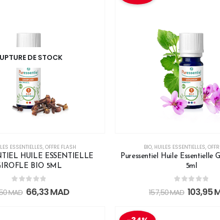
UPTURE DE STOCK
LES ESSENTIELLES
,
OFFRE FLASH
BIO
,
HUILES ESSENTIELLES
,
OFFR
TIEL HUILE ESSENTIELLE
Puressentiel Huile Essentielle
GIROFLE BIO 5ML
5ml
0
out of 5
0
out of 5
66,33
MAD
103,95
,50
MAD
157,50
MAD