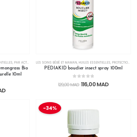
NTIELLES
,
PAR ACTION
,
RESPIRATION
LES SOINS BÉBÉ ET MAMAN
,
HUILES ESSENTIELLES
,
PROTECTION
,
SP
Lemongrass Bio
PEDIAKID bouclier insect spray 100ml
urelle 10ml
0
out of 5
116,00
MAD
129,00
MAD
AD
-34%