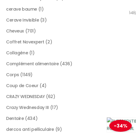
cerave baume
1
148
Cerave Invisible
3
Cheveux
701
Coffret Novexpert
2
Collagène
1
Complément alimentaire
436
Corps
1149
Coup de Coeur
4
CRAZY WEDNESDAY
62
Crazy Wednesday III
17
Dentaire
434
-34%
dercos anti pelliculaire
9