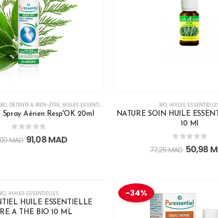
BIO
,
DÉTENTE & BIEN-ÊTRE
,
HUILES ESSENTIELLES
BIO
,
HUILES ESSENTIELLE
el Spray Aérien Resp'OK 20ml
NATURE SOIN HUILE ESSENT
10 Ml
0
out of 5
91,08
MAD
,00
MAD
0
out of 5
50,98
M
77,25
MAD
UPTURE DE STOCK
-34%
BIO
,
HUILES ESSENTIELLES
TIEL HUILE ESSENTIELLE
RE A THE BIO 10 ML