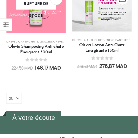
RUPTURE DE
STOCK
CHEVEUX
,
ANTI-CHUTE
,
ENERGISANT
,
LES SOINS CHEVEUX
CHEVEUX
,
ANTI-CHUTE
,
LES SOINS CHEVEUX
,
SHAMPOINGS
Olevia Lotion Anti-Chute
Olevia Shampooing Anti-chute
Énergisante 150ml
Énergisant 300ml
0
out of 5
276,87
MAD
0
out of 5
419,50
MAD
148,17
MAD
224,50
MAD
À votre écoute