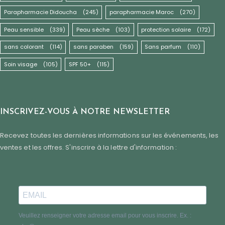
Parapharmacie Didoucha
(245)
parapharmacie Maroc
(270)
Peau sensible
(339)
Peau sèche
(103)
protection solaire
(172)
sans colorant
(114)
sans paraben
(159)
Sans parfum
(110)
Soin visage
(105)
SPF 50+
(115)
INSCRIVEZ-VOUS À NOTRE NEWSLETTER
Recevez toutes les dernières informations sur les événements, les
ventes et les offres. S'inscrire à la lettre d'information :
Veuillez renseigner votre adresse email pour vous inscrire. Ex. :