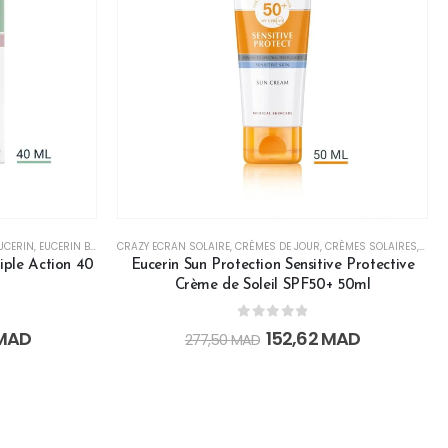
CTION
UCERIN
,
PAR TYPE DE PEAU
,
EUCERIN BLACK FRIDAY
CRAZY ECRAN SOLAIRE
,
PEAU GRASSE À TENDANCE ACNÉIQUE
,
LES SOINS VISAGE
,
CRÈMES DE JOUR
,
MATIFIANT
,
,
PAR ACTION
PEAU JEUNE OU ACNÉIQUE
,
CRÈMES SOLAIRES
,
PAR TYPE DE P
,
EUCE
,
ple Action 40
Eucerin Sun Protection Sensitive Protective
Crème de Soleil SPF50+ 50ml
0
out of 5
MAD
152,62
MAD
277,50
MAD