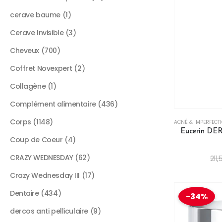
cerave baume
1
Cerave Invisible
3
Cheveux
700
Coffret Novexpert
2
Collagène
1
Complément alimentaire
436
Corps
1148
ACNÉ & IMPERFECT
Eucerin D
Coup de Coeur
4
CRAZY WEDNESDAY
62
211
Crazy Wednesday III
17
Dentaire
434
-34%
dercos anti pelliculaire
9