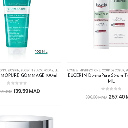
IONS
,
EUCERIN
,
EUCERIN BLACK FRIDAY
,
LES SOINS VISAGE
ACNÉ & IMPERFECTIONS
,
MASQUES & GOMMAGES
,
COUP DE COEUR
,
PAR A
,
E
ERMOPURE GOMMAGE 100ml
EUCERIN DermoPure Sérum Tri
ML
0
out of 5
139,59
MAD
,50
MAD
0
out of 5
257,40
390,00
MAD