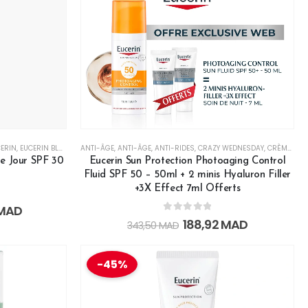
T VISAGE
ERIN
,
EUCERIN BLACK FRIDAY
,
HYDRATATION
ANTI-ÂGE
,
LISSANT
,
HYDRATANT VISAGE
,
,
PEAU SENSIBLE
ANTI-ÂGE
,
ANTI-RIDES
,
,
PROTECTEUR
HYDRATATION
,
CRAZY WEDNESDAY
,
REPULPANT
,
LISSANT
,
OFFRES ANTI-P
,
CRÈMES DE JOUR
e Jour SPF 30
Eucerin Sun Protection Photoaging Control
Fluid SPF 50 – 50ml + 2 minis Hyaluron Filler
+3X Effect 7ml Offerts
MAD
0
out of 5
188,92
MAD
343,50
MAD
-45%