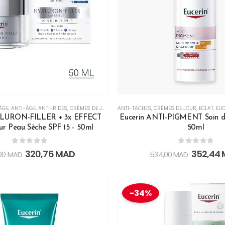
ÂGE
,
ANTI-ÂGE
,
ANTI-RIDES
,
CRÈMES DE JOUR
,
EUCERIN
ANTI-TACHES
,
EUCERIN BLACK FRIDAY
,
CRÈMES DE JOUR
,
,
HYDRATAN
ECLAT
,
EUC
ALURON-FILLER + 3x EFFECT
Eucerin ANTI-PIGMENT Soin d
ur Peau Sèche SPF 15 - 50ml
50ml
0
out of 5
0
out of 5
320,76
MAD
352,44
00
MAD
534,00
MAD
-34%