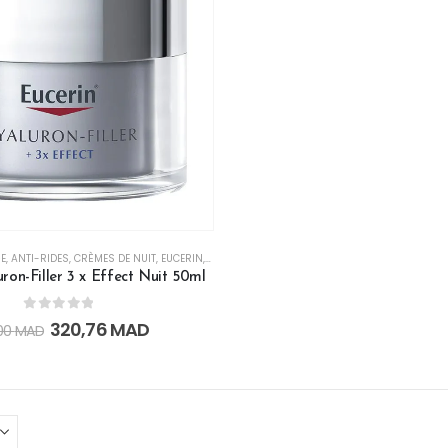
E
,
ANTI-RIDES
,
CRÈMES DE NUIT
,
EUCERIN
,
EUCERIN BLACK FRIDAY
,
HYDRATANT VISAGE
,
HYD
ron-Filler 3 x Effect Nuit 50ml
0
out of 5
320,76
MAD
00
MAD