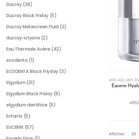
Ducray
38
Ducray Black Friday
5
Ducray Melascreen Fluid
2
ducray-ictyane
2
Eau Thermale Avène
42
ecodenta
1
ECODENTA Black Friyday
3
ANTI-ÂGE
,
ANTI-ÂG
Elgydium
31
Eucerin Hyalu
Elgydium Black Friday
8
486,
elgydium dentifrice
5
Enfants
5
EUCERIN
57
Afficher:
Eucerin Days
1