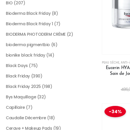
BIO
207
Bioderma Black Friday
8
Bioderma Black Friday 1
7
BIODERMA PHOTODERM CRÈME
2
bioderma pigmentbio
6
bionike black friday
14
PEAU SÈCHE
,
ANTI-
Black Days
75
Eucerin HY
Soin de Jo
Black Friday
390
Black Friday 2025
198
486,
Bys Maquillage
32
Capillaire
7
-34%
Caudalie Décembre
18
Cerave + Makeup Pads
19