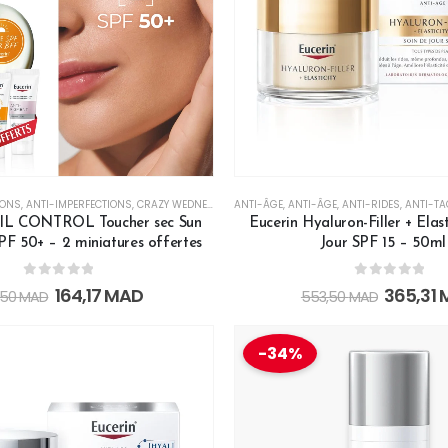
IONS
,
ANTI-IMPERFECTIONS
,
CRAZY WEDNESDAY
,
ANTI-ÂGE
CRÈMES DE JOUR
,
ANTI-ÂGE
,
EUCERIN BLACK FRIDAY
,
ANTI-RIDES
,
ANTI-TA
,
L CONTROL Toucher sec Sun
Eucerin Hyaluron-Filler + Elast
F 50+ – 2 miniatures offertes
Jour SPF 15 – 50ml
0
out of 5
0
out of 5
164,17
MAD
365,31
,50
MAD
553,50
MAD
-34%