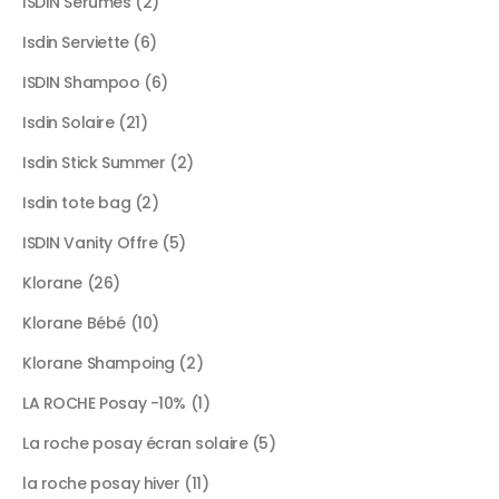
ISDIN Serumes
2
Isdin Serviette
6
ISDIN Shampoo
6
Isdin Solaire
21
Isdin Stick Summer
2
Isdin tote bag
2
ISDIN Vanity Offre
5
Klorane
26
Klorane Bébé
10
Klorane Shampoing
2
LA ROCHE Posay -10%
1
La roche posay écran solaire
5
la roche posay hiver
11