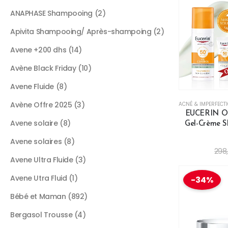
ANAPHASE Shampooing
2
Apivita Shampooing/ Après-shampoing
2
Avene +200 dhs
14
Avène Black Friday
10
Avene Fluide
8
Avène Offre 2025
3
ACNÉ & IMPERFECT
EUCERIN OI
Avene solaire
8
Gel-Crème SP
Avene solaires
8
298
Avene Ultra Fluide
3
Avene Utra Fluid
1
-34%
Bébé et Maman
892
Bergasol Trousse
4