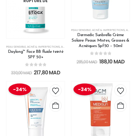
RUPTURE DE
STOCK
PEAU SENSIBLE
,
ACNÉ & IMPERFECTIONS
,
ANTI-IMPERFECTIONS
Dermedic Sunbrella Crème
Solaire Peaux Mixtes, Grasses &
Acnéiques Spf50 – 50ml
PEAU SENSIBLE
,
ACNÉ & IMPERFECTIONS
,
ANTI-IMPERFECTIONS
,
CRÈMES DE JOUR
,
CRÈMES SOLAI
Daylong™ Face BB fluide teinté
SPF 50+
0
out of 5
188,10
MAD
285,00
MAD
0
out of 5
217,80
MAD
330,00
MAD
-34%
-34%