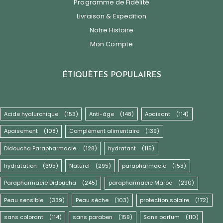
Programme de Fidélité
Livraison & Expedition
Notre Histoire
Mon Compte
ÉTIQUÈTES POPULAIRES
Acide hyaluronique
(153)
Anti-âge
(148)
Apaisant
(114)
Apaisement
(108)
Complément alimentaire
(139)
Didoucha Parapharmacie.
(128)
hydratant
(115)
hydratation
(395)
Naturel
(295)
parapharmacie
(153)
Parapharmacie Didoucha
(245)
parapharmacie Maroc
(290)
Peau sensible
(339)
Peau sèche
(103)
protection solaire
(172)
sans colorant
(114)
sans paraben
(159)
Sans parfum
(110)