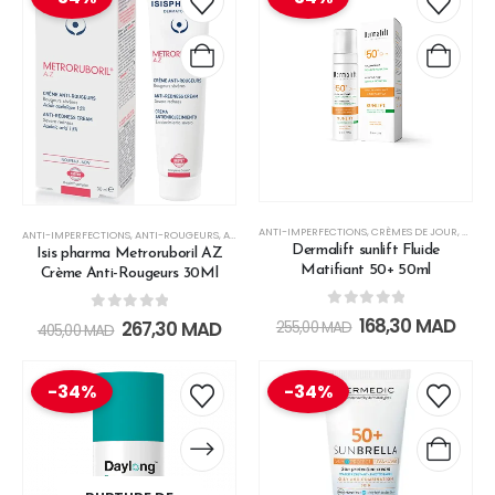
ANTI-IMPERFECTIONS
,
CRÈMES DE JOUR
,
CRÈME
ANTI-IMPERFECTIONS
,
ANTI-ROUGEURS
,
APAISANT
,
CRÈMES DE JOUR
,
LISSANT
,
PEAU SENSIBLE
,
P
Dermalift sunlift Fluide
Isis pharma Metroruboril AZ
Matifiant 50+ 50ml
Crème Anti-Rougeurs 30Ml
0
out of 5
0
out of 5
168,30
MAD
267,30
MAD
255,00
MAD
405,00
MAD
-34%
-34%