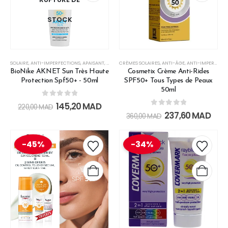
STOCK
SOLAIRE
,
ANTI-IMPERFECTIONS
,
APAISANT
,
CRÈMES SOLAIRES
CRÈMES SOLAIRES
,
HAUTE PROTECTION
,
ANTI-ÂGE
,
ANTI-IMPERFECTIONS
,
LES SOINS SO
BioNike AKNET Sun Très Haute
Cosmetix Crème Anti-Rides
Protection Spf50+ - 50ml
SPF50+ Tous Types de Peaux
50ml
0
out of 5
145,20
MAD
220,00
MAD
0
out of 5
237,60
MAD
360,00
MAD
-45%
-34%