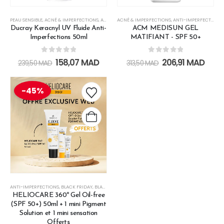
PEAU SENSIBLE
,
ACNÉ & IMPERFECTIONS
,
ANTI-IMPERFECTIONS
ACNÉ & IMPERFECTIONS
,
CRÈMES DE JOUR
,
ANTI-IMPERFECTIONS
,
CRÈMES SOLA
,
Ducray Keracnyl UV Fluide Anti-
ACM MEDISUN GEL
Imperfections 50ml
MATIFIANT - SPF 50+
0
out of 5
0
out of 5
158,07
MAD
206,91
MAD
239,50
MAD
313,50
MAD
-45%
ANTI-IMPERFECTIONS
,
BLACK FRIDAY
,
BLACK FRIDAY 2025
,
CRAZY ECRAN SOLAIRE
,
CRAZY WEDN
HELIOCARE 360º Gel Oil-free
(SPF 50+) 50ml + 1 mini Pigment
Solution et 1 mini sensation
Offerts