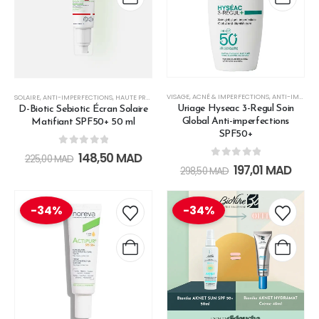
VISAGE
,
ACNÉ & IMPERFECTIONS
,
ANTI-IMPERFECTIONS
SOLAIRE
,
ANTI-IMPERFECTIONS
,
HAUTE PROTECTION
,
PEAU GRASSE À TENDANCE ACNÉIQUE
,
PROT
Uriage Hyseac 3-Regul Soin
D-Biotic Sebiotic Écran Solaire
Global Anti-imperfections
Matifiant SPF50+ 50 ml
SPF50+
0
out of 5
148,50
MAD
225,00
MAD
0
out of 5
197,01
MAD
298,50
MAD
-34%
-34%