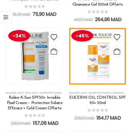
Cleanance Gel 100ml Offerts
0
out of 5
75,90
MAD
115,00
MAD
0
out of 5
264,66
MAD
401,00
MAD
-34%
-45%
SOLAIRE
,
ANTI-ÂGE
,
ANTI-IMPERFECTIONS
,
APRÈS-SOLEIL
SOLAIRE
,
,
ANTI-IMPERFECTIONS
CRÈMES SOLAIRES
,
HAUTE PROTECTION
,
CRÈMES SOLAIRES
Kaline K-Sun SPF50+ Invisible
EUCERIN OIL CONTROL SPF
Fluid Cream – Protection Solaire
50+ 50ml
Efficace + Cold Cream Offerte
0
out of 5
164,17
MAD
298,50
MAD
0
out of 5
157,08
MAD
238,00
MAD