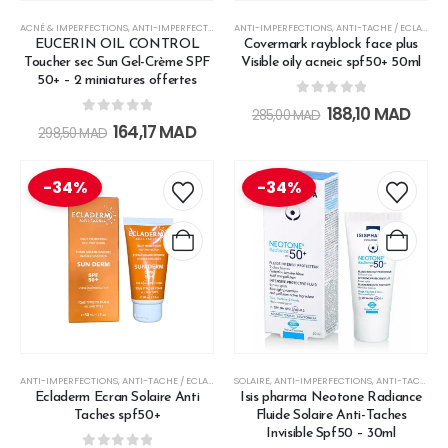
ACNÉ & IMPERFECTIONS
,
ANTI-IMPERFECTIONS
,
CRAZY WEDNESDAY
ANTI-IMPERFECTIONS
,
CRÈMES DE JOUR
,
ANTI-TACHE / ECLAT
,
EUCERIN
,
APA
EUCERIN OIL CONTROL
Covermark rayblock face plus
Toucher sec Sun Gel-Crème SPF
Visible oily acneic spf50+ 50ml
50+ – 2 miniatures offertes
0
out of 5
188,10
MAD
285,00
MAD
0
out of 5
164,17
MAD
298,50
MAD
-34%
-34%
ANTI-IMPERFECTIONS
,
ANTI-TACHE / ECLAT
,
CRÈMES SOLAIRES
SOLAIRE
,
ANTI-IMPERFECTIONS
,
HAUTE PROTECTION
,
ANTI-TACHE / ECLAT
,
LES SOINS S
Ecladerm Ecran Solaire Anti
Isis pharma Neotone Radiance
Taches spf50+
Fluide Solaire Anti-Taches
Invisible Spf50 – 30ml