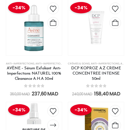
-34%
-34%
ANTI-IMPERFECTIONS
,
ANTI-IMPERFECTIONS
,
AVENE +200 DHS
CRÈMES & SOINS
,
OFFRE REMISE 45%
,
ANTI-IMPERFECTIONS
,
VISAGE
,
ANTI-ROUGEURS
AVÈNE – Sérum Exfoliant Anti-
DCP KOPROZ A.Z CREME
Imperfections NATUREL 100%
CONCENTREE INTENSE
Cleanance A.H.A 30ml
50ml
0
out of 5
0
out of 5
237,60
MAD
158,40
MAD
360,00
MAD
240,00
MAD
-34%
-34%
RUPTURE DE