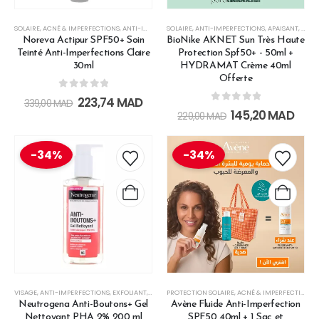
SOLAIRE
,
ACNÉ & IMPERFECTIONS
,
ANTI-IMPERFECTIONS
SOLAIRE
,
,
HAUTE PROTECTION
ANTI-IMPERFECTIONS
,
LES SOINS SOLAIR
,
APAISANT
,
CRÈM
Noreva Actipur SPF50+ Soin
BioNike AKNET Sun Très Haute
Teinté Anti-Imperfections Claire
Protection Spf50+ - 50ml +
30ml
HYDRAMAT Crème 40ml
Offerte
0
out of 5
223,74
MAD
339,00
MAD
0
out of 5
145,20
MAD
220,00
MAD
-34%
-34%
VISAGE
,
ANTI-IMPERFECTIONS
,
EXFOLIANT
,
NETTOYANTS & DÉMAQUILLANTS
PROTECTION SOLAIRE
,
ACNÉ & IMPERFECTIONS
,
Neutrogena Anti-Boutons+ Gel
Avène Fluide Anti-Imperfection
Nettoyant PHA 2% 200 ml
SPF50 40ml + 1 Sac et