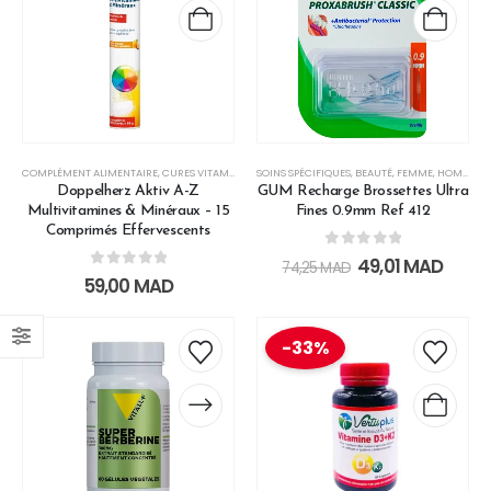
COMPLÉMENT ALIMENTAIRE
,
CURES VITAMINES & MINÉRAUX
SOINS SPÉCIFIQUES
,
DÉFENSES NATURELLES
,
BEAUTÉ
,
FEMME
,
,
FEMME
HOMME
,
FO
,
I
Doppelherz Aktiv A-Z
GUM Recharge Brossettes Ultra
Multivitamines & Minéraux – 15
Fines 0.9mm Ref 412
Comprimés Effervescents
0
out of 5
49,01
MAD
74,25
MAD
0
out of 5
59,00
MAD
-33%