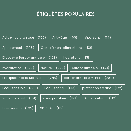
ÉTIQUÈTES POPULAIRES
Acide hyaluronique
(153)
Anti-âge
(148)
Apaisant
(114)
Apaisement
(108)
Complément alimentaire
(139)
Didoucha Parapharmacie.
(128)
hydratant
(115)
hydratation
(395)
Naturel
(295)
parapharmacie
(153)
Parapharmacie Didoucha
(245)
parapharmacie Maroc
(280)
Peau sensible
(339)
Peau sèche
(103)
protection solaire
(172)
sans colorant
(114)
sans paraben
(159)
Sans parfum
(110)
Soin visage
(105)
SPF 50+
(115)