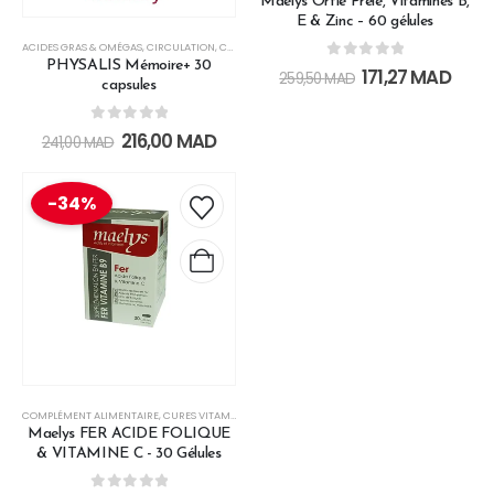
Maelys Ortie Prêle, Vitamines B,
E & Zinc – 60 gélules
ACIDES GRAS & OMÉGAS
,
CIRCULATION
,
COMPLÉMENT ALIMENTAIRE
,
ENFANT
,
LES COMPLÉMENTS
PHYSALIS Mémoire+ 30
0
out of 5
171,27
MAD
259,50
MAD
capsules
0
out of 5
216,00
MAD
241,00
MAD
-34%
COMPLÉMENT ALIMENTAIRE
,
CURES VITAMINES & MINÉRAUX
,
ENFANT
,
FEMME
,
FEMME ENCEINTE
Maelys FER ACIDE FOLIQUE
& VITAMINE C​ - 30 Gélules