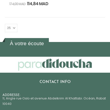
0
out of 5
114,84
MAD
174,00
MAD
À votre écoute
CONTACT INFO
ADDRESSE:
11, Angle rue Oslo et avenue Abdelkrim Al Khattabi. Océan, Rabat
10040