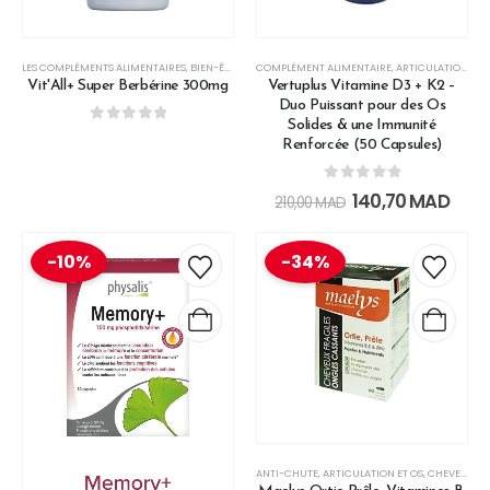
LES COMPLÉMENTS ALIMENTAIRES
,
BIEN-ÊTRE, ÉQUILIBRE ÉMOTIONNEL
COMPLÉMENT ALIMENTAIRE
,
CARDIOVASCULAIRE
,
ARTICULATION ET OS
,
CHO
Vit'All+ Super Berbérine 300mg
Vertuplus Vitamine D3 + K2 –
Duo Puissant pour des Os
Solides & une Immunité
0
out of 5
Renforcée (50 Capsules)
0
out of 5
140,70
MAD
210,00
MAD
-10%
-34%
ANTI-CHUTE
,
ARTICULATION ET OS
,
CHEVEUX ET ONGLES