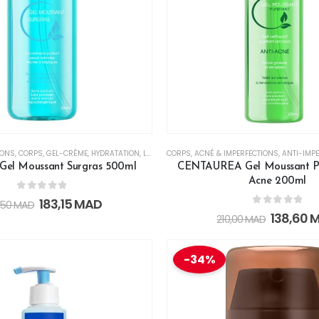
IONS
,
CORPS
,
GEL-CRÈME
,
HYDRATATION
,
LISSANT
CORPS
,
NOURRISSANT
,
ACNÉ & IMPERFECTIONS
,
RÉGULATEUR
,
,
RÉPARATE
ANTI-IMP
Gel Moussant Surgras 500ml
CENTAUREA Gel Moussant Pur
Acne 200ml
0
out of 5
183,15
MAD
,50
MAD
0
out of 5
138,60
210,00
MAD
-34%