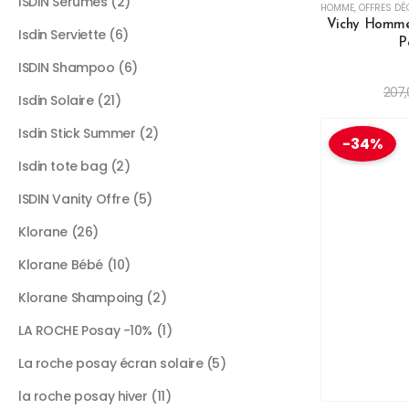
ISDIN Serumes
2
HOMME
,
OFFRES DÉ
Vichy Homme 
Isdin Serviette
6
P
ISDIN Shampoo
6
207
Isdin Solaire
21
Isdin Stick Summer
2
-34%
Isdin tote bag
2
ISDIN Vanity Offre
5
Klorane
26
Klorane Bébé
10
Klorane Shampoing
2
LA ROCHE Posay -10%
1
La roche posay écran solaire
5
la roche posay hiver
11