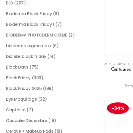
BIO
207
Bioderma Black Friday
8
Bioderma Black Friday 1
7
BIODERMA PHOTODERM CRÈME
2
bioderma pigmentbio
6
bionike black friday
14
ACNÉ & IMPERFECT
Black Days
75
Centaurea 
Black Friday
390
277
Black Friday 2025
198
Bys Maquillage
32
-34%
Capillaire
7
Caudalie Décembre
18
Cerave + Makeup Pads
19