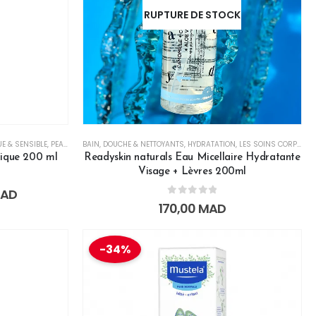
RUPTURE DE STOCK
E & SENSIBLE
,
PEAU SENSIBLE
BAIN, DOUCHE & NETTOYANTS
,
PROTECTION
,
TOUTE LA FAMILLE
,
HYDRATATION
,
VISAGE
,
LES SOINS CORPS & BAIN
rique 200 ml
Readyskin naturals Eau Micellaire Hydratante
Visage + Lèvres 200ml
AD
0
out of 5
170,00
MAD
-34%