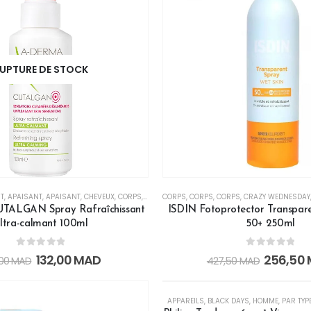
UPTURE DE STOCK
T
,
APAISANT
,
APAISANT
,
CHEVEUX
,
CORPS
,
HOMME
CORPS
,
INTIME
,
CORPS
,
MAINS
,
CORPS
,
OFFRE REMISE 45%
,
CRAZY WEDNESDAY
,
PEAU
ALGAN Spray Rafraîchissant
ISDIN Fotoprotector Transpar
ltra-calmant 100ml
50+ 250ml
0
out of 5
0
out of 5
132,00
MAD
256,50
,00
MAD
427,50
MAD
RUPTURE DE STO
-34%
APPAREILS
,
BLACK DAYS
,
HOMME
,
PAR TYP