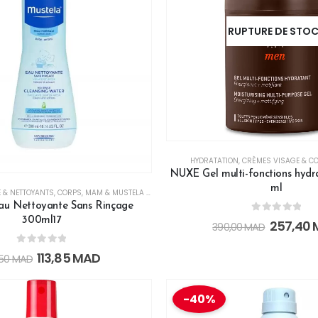
RUPTURE DE STO
HYDRATATION
,
CRÈMES VISAGE & C
NUXE Gel multi-fonctions hydr
ml
E & NETTOYANTS
,
CORPS
,
MAM & MUSTELA BLACK FRIDAY
,
PEAU SENSIBLE
,
SPECIAL DISCOUN
au Nettoyante Sans Rinçage
0
out of 5
300ml17
257,40
390,00
MAD
0
out of 5
113,85
MAD
,50
MAD
-40%