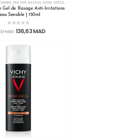
CEMBRE
,
PAR TYPE
,
RASAGE
,
SOINS SPÉCIFIQUES
,
VICHY HOMME OFFRE
,
VICHY WHITE FRIDAY
Gel de Rasage Anti-Irritations
eau Sensible | 150ml
0
out of 5
136,63
MAD
,02
MAD