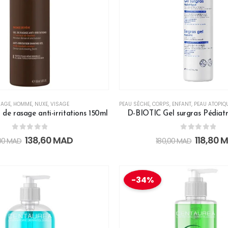
SAGE
,
HOMME
,
NUXE
,
VISAGE
PEAU SÈCHE
,
CORPS
,
ENFANT
,
PEAU ATOPIQU
de rasage anti-irritations 150ml
D-BIOTIC Gel surgras Pédiat
0
out of 5
0
out of 5
138,60
MAD
118,80
M
00
MAD
180,00
MAD
-34%