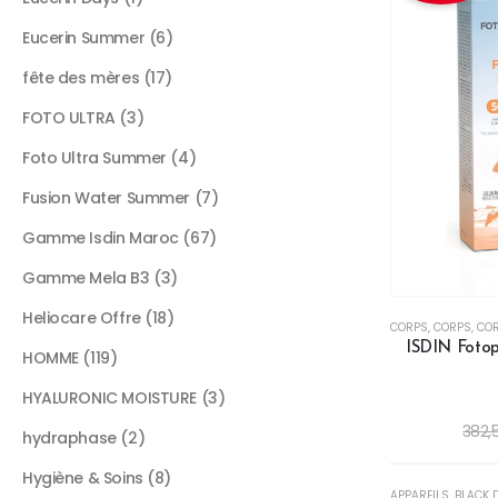
Eucerin Summer
6
fête des mères
17
FOTO ULTRA
3
Foto Ultra Summer
4
Fusion Water Summer
7
Gamme Isdin Maroc
67
Gamme Mela B3
3
Heliocare Offre
18
CORPS
,
CORPS
,
CO
ISDIN Fotop
HOMME
119
HYALURONIC MOISTURE
3
382,
hydraphase
2
R
Hygiène & Soins
8
-34%
APPAREILS
,
BLACK 