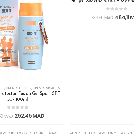
Philips Tondeuse 6-en-1 Visage 
0
out of 5
484,11
733,50
MAD
RPS
,
CRÈMES DE JOUR
,
CRÈMES VISAGE & CORPS
,
GAMME ISDIN MAROC
,
GEL-CRÈME
,
HAUT
rotector Fusion Gel Sport SPF
50+ 100ml
0
out of 5
252,45
MAD
50
MAD
UPTURE DE STOCK
RUPTURE DE STO
-34%
DAYS
,
CHEVEUX
,
CORPS
,
HOMME
,
RASAGE
,
VISAGE
APPAREILS
,
BLACK DAYS
,
HOMME
,
PAR TYPE
,