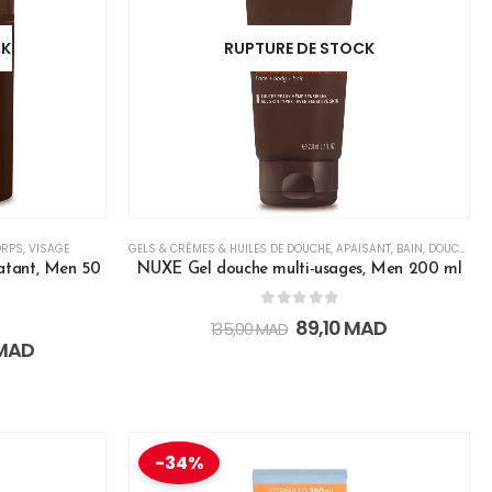
CK
RUPTURE DE STOCK
ORPS
,
VISAGE
GELS & CRÈMES & HUILES DE DOUCHE
,
APAISANT
,
BAIN, DOUCHE & NETTOYANTS
atant, Men 50
NUXE Gel douche multi-usages, Men 200 ml
T
,
VISAGE
0
out of 5
89,10
MAD
135,00
MAD
MAD
-34%