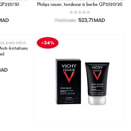
 QP220/50
Philips rasoir, tondeuse à barbe QP2520/20
0
out of 5
MAD
523,71
MAD
793,50
MAD
CK
-34%
AGE
,
SOINS SPÉCIFIQUES
,
VICHY HOMME OFFRE
,
VICHY WHITE FRIDAY
,
VISAGE
ti-Irritations
0ml
AD