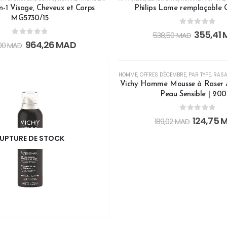
-en-1 Visage, Cheveux et Corps
Philips Lame remplaçable
MG5730/15
0
out of 5
355,41
538,50
MAD
0
out of 5
964,26
MAD
,00
MAD
RUPTURE DE STO
-34%
HOMME
,
OFFRES DÉCEMBRE
,
PAR TYPE
,
RAS
Vichy Homme Mousse à Raser An
Peau Sensible | 20
0
out of 5
124,75
M
189,02
MAD
UPTURE DE STOCK