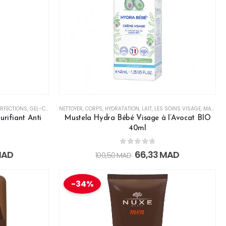
UR
ERFECTIONS
,
VISAGE
,
,
VISAGE
GEL-CRÈME
NETTOYER
,
HYDRATATION
,
CORPS
,
LES SOINS CORPS & BAIN
,
HYDRATATION
,
LAIT
,
LES SOINS VISAGE
,
LISSANT
,
NOURRISSANT
,
MAM & MUSTELA BLACK FRIDAY
ifiant Anti
Mustela Hydra Bébé Visage à l’Avocat BIO
40ml
0
out of 5
MAD
66,33
MAD
100,50
MAD
-34%