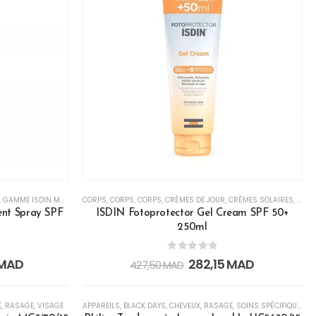
 ATOPIQUE
,
GAMME ISDIN MAROC
,
PEAU ATOPIQUE & SENSIBLE
,
CORPS
HAUTE PROTECTION
,
CORPS
,
,
CORPS
PEAU SENSIBLE
,
HOMME
,
CRÈMES DE JOUR
,
HOMME
,
PEAU SENSIBLE
,
ISDIN FOTOPROTECTOR
,
CRÈMES SOLAIRES
,
PIEDS
,
PROMOTION
,
,
ISDIN
CRÈM
ent Spray SPF
ISDIN Fotoprotector Gel Cream SPF 50+
250ml
0
out of 5
MAD
282,15
MAD
427,50
MAD
CK
RUPTURE DE STOCK
-34%
E
,
RASAGE
,
VISAGE
APPAREILS
,
BLACK DAYS
,
CHEVEUX
,
RASAGE
,
SOINS SPÉCIFIQUES
,
V