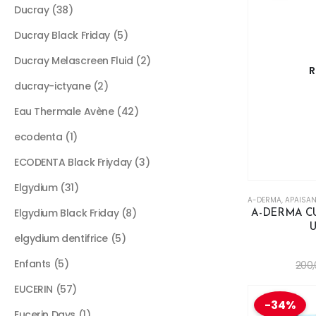
Ducray
38
Ducray Black Friday
5
Ducray Melascreen Fluid
2
R
ducray-ictyane
2
Eau Thermale Avène
42
ecodenta
1
ECODENTA Black Friyday
3
Elgydium
31
A-DERMA
,
APAISAN
Elgydium Black Friday
8
A-DERMA CUT
U
elgydium dentifrice
5
Enfants
5
200
EUCERIN
57
-34%
Eucerin Days
1