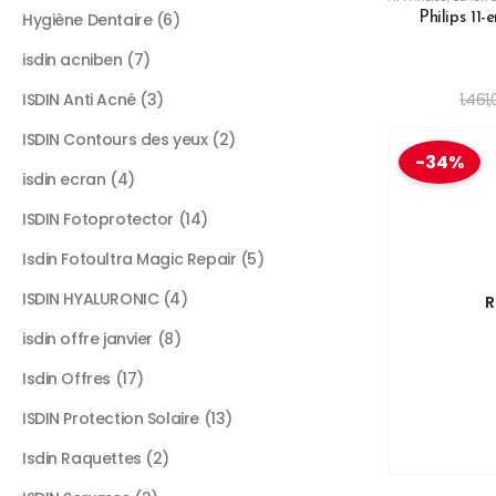
Hygiène Dentaire
6
Philips 11
isdin acniben
7
ISDIN Anti Acné
3
1.461
ISDIN Contours des yeux
2
-34%
isdin ecran
4
ISDIN Fotoprotector
14
Isdin Fotoultra Magic Repair
5
ISDIN HYALURONIC
4
R
isdin offre janvier
8
Isdin Offres
17
ISDIN Protection Solaire
13
Isdin Raquettes
2