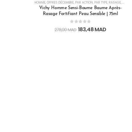
,
VISAGE
HOMME
,
OFFRES DÉCEMBRE
,
PAR ACTION
,
PAR TYPE
,
RASAGE
,
SOINS
Vichy Homme Sensi-Baume Baume Après-
Rasage Fortifiant Peau Sensible | 75ml
0
out of 5
183,48
MAD
278,00
MAD