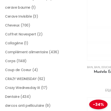
cerave baume
1
Cerave Invisible
3
Cheveux
700
Coffret Novexpert
2
Collagène
1
Complément alimentaire
436
Corps
1148
BAIN
,
BAIN, DOUCH
Coup de Coeur
4
Mustela E
CRAZY WEDNESDAY
62
Crazy Wednesday III
17
172
Dentaire
434
-34%
dercos anti pelliculaire
9