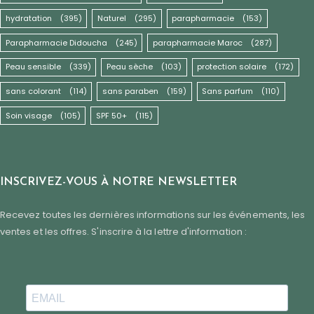
hydratation
(395)
Naturel
(295)
parapharmacie
(153)
Parapharmacie Didoucha
(245)
parapharmacie Maroc
(287)
Peau sensible
(339)
Peau sèche
(103)
protection solaire
(172)
sans colorant
(114)
sans paraben
(159)
Sans parfum
(110)
Soin visage
(105)
SPF 50+
(115)
INSCRIVEZ-VOUS À NOTRE NEWSLETTER
Recevez toutes les dernières informations sur les événements, les
ventes et les offres. S'inscrire à la lettre d'information :