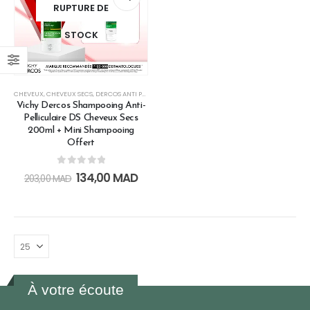
RUPTURE DE
STOCK
CHEVEUX
,
CHEVEUX SECS
,
DERCOS ANTI PELLICULAIRE
,
LES SOINS CHEVEUX
,
OFFRE VICHY
,
OFFRE
Vichy Dercos Shampooing Anti-
Pelliculaire DS Cheveux Secs
200ml + Mini Shampooing
Offert
0
out of 5
134,00
MAD
203,00
MAD
À votre écoute