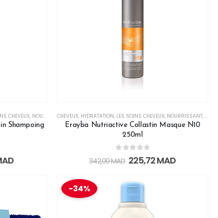
INS CHEVEUX
,
NOURRISSANT
CHEVEUX
,
RÉPARATEUR
,
HYDRATATION
,
SHAMPOINGS
,
LES SOINS CHEVEUX
,
NOURRISSANT
,
RÉPA
tin Shampoing
Erayba Nutriactive Collastin Masque N10
250ml
0
out of 5
MAD
225,72
MAD
342,00
MAD
-34%