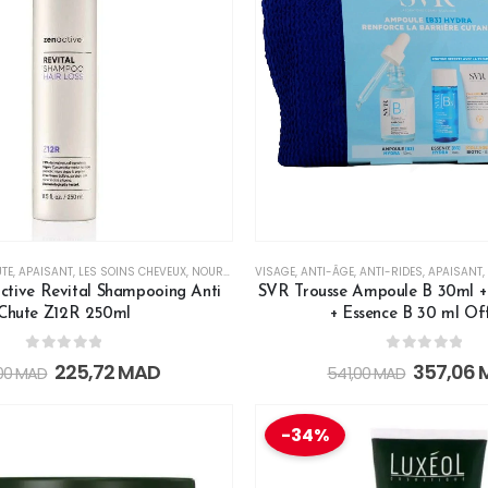
TE
,
APAISANT
,
LES SOINS CHEVEUX
,
NOURRISSANT
VISAGE
,
RÉPARATEUR
,
ANTI-ÂGE
,
SHAMPOINGS
,
ANTI-RIDES
,
APAISANT
,
ctive Revital Shampooing Anti
SVR Trousse Ampoule B 30ml + 
Chute Z12R 250ml
+ Essence B 30 ml Of
0
out of 5
0
out of 5
225,72
MAD
357,06
00
MAD
541,00
MAD
-34%