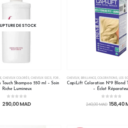
UPTURE DE STOCK
E
,
CHEVEUX COLORÉS
,
CHEVEUX SECS
,
FORTIFIANT
CHEVEUX
,
HYDRATATION
,
BRILLANCE
,
LES SOINS CHEVEUX
,
COLORATIONS
,
LES S
,
NOU
 Touch Shampoo 550 ml – Soin
CapiLift Coloration N°9 Blond T
Riche Lumineux
– Éclat Réparateu
0
out of 5
0
out of 5
290,00
MAD
158,40
240,00
MAD