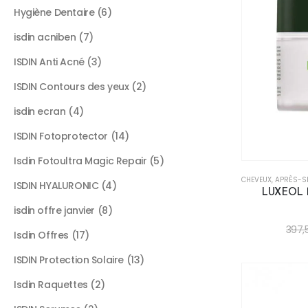
Hygiène Dentaire
6
isdin acniben
7
ISDIN Anti Acné
3
ISDIN Contours des yeux
2
isdin ecran
4
ISDIN Fotoprotector
14
Isdin Fotoultra Magic Repair
5
CHEVEUX
,
APRÈS-S
ISDIN HYALURONIC
4
LUXEOL 
isdin offre janvier
8
397,
Isdin Offres
17
ISDIN Protection Solaire
13
Isdin Raquettes
2