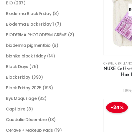
BIO
207
R
Bioderma Black Friday
8
Bioderma Black Friday 1
7
BIODERMA PHOTODERM CRÈME
2
bioderma pigmentbio
6
bionike black friday
14
CHEVEUX
,
BRILLANC
Black Days
75
NUXE Coffret L
Hair 
Black Friday
390
Black Friday 2025
198
1.185
Bys Maquillage
32
-34%
Capillaire
8
Caudalie Décembre
18
Cerave + Makeup Pads
19