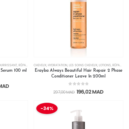
URRISSANT
,
RÉPARATEUR
CHEVEUX
,
SERUM
,
HYDRATATION
,
LES SOINS CHEVEUX
,
LOTIONS
,
RÉPARATEUR
t Serum 100 ml
Erayba Always Beautiful Hair Repair 2 Phase
Conditioner Leave In 200ml
MAD
0
out of 5
196,02
MAD
297,00
MAD
-34%