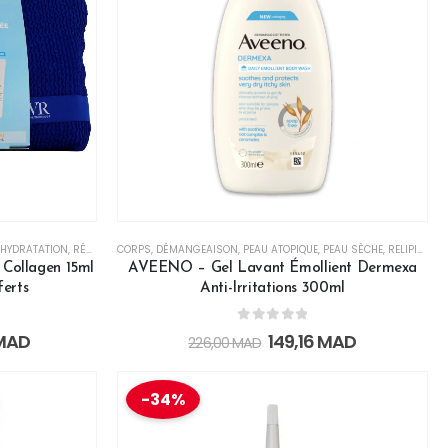
HYDRATATION
,
RÉPARATEUR
CORPS
,
REPULPANT
,
DÉMANGEAISON
,
PEAU ATOPIQUE
,
PEAU SÈCHE
,
RELIPIDANT
Collagen 15ml
AVEENO – Gel Lavant Émollient Dermexa
ferts
Anti-Irritations 300ml
0
out of 5
MAD
149,16
MAD
226,00
MAD
-34%