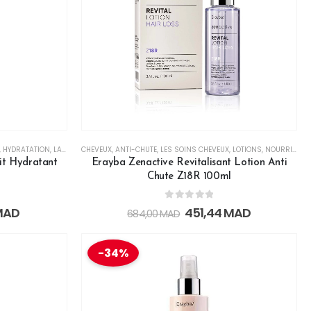
,
HYDRATATION
,
LAITS, BAUMES & CRÈMES
CHEVEUX
,
ANTI-CHUTE
,
LES SOINS BÉBÉ ET MAMAN
,
LES SOINS CHEVEUX
,
LOTIONS
,
LES SOINS CORPS &
,
NOURRISSANT
it Hydratant
Erayba Zenactive Revitalisant Lotion Anti
Chute Z18R 100ml
0
out of 5
MAD
451,44
MAD
684,00
MAD
-34%