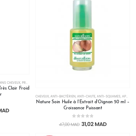
OINS CHEVEUX
RRISSANT
,
PAR ACTION
,
PROTECTEUR
,
PAR TYPE DE CHEVEUX
,
RÉPARATEUR
,
SOINS & MASQUES
,
PRODUITS CORÉENS
,
RÉPARATEUR
,
SHAMPO
rès Clair Froid
r
CHEVEUX
,
ANTI-BACTÉRIEN
,
ANTI-CHUTE
,
ANTI-SQUAMES
,
APAISANT
Nature Soin Huile à l’Extrait d’Oignon 50 ml –
Croissance Puissant
MAD
0
out of 5
31,02
MAD
47,00
MAD