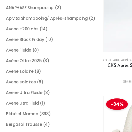
ANAPHASE Shampooing
2
Apivita Shampooing/ Après-shampoing
2
Avene +200 dhs
14
Avène Black Friday
10
Avene Fluide
8
Avène Offre 2025
3
CAPILLAIRE
,
APRÈS
CKS Après-
Avene solaire
8
360,
Avene solaires
8
Avene Ultra Fluide
3
Avene Utra Fluid
1
-34%
Bébé et Maman
893
Bergasol Trousse
4