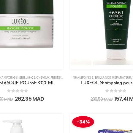
HAMPOINGS
,
BRILLANCE
,
CHEVEUX FRISÉS
,
CHEVEUX NORMAUX
SHAMPOINGS
,
CHEVEUX SECS
,
BRILLANCE
,
RÉPARATEUR
,
HYDRATATI
,
MASQUE POUSSE 200 ML
LUXEOL Shampoing pous
0
out of 5
0
out of 5
262,35
MAD
157,41
M
50
MAD
238,50
MAD
-34%