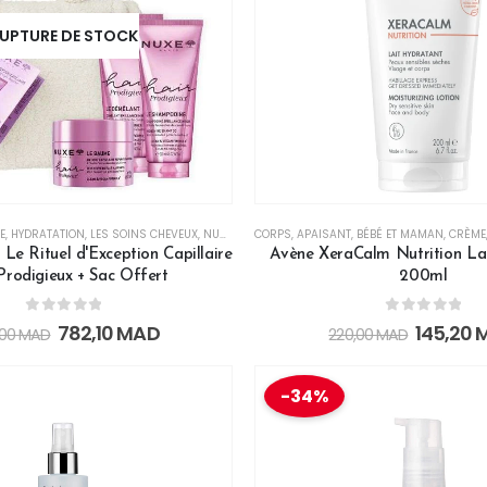
UPTURE DE STOCK
E
,
HYDRATATION
,
LES SOINS CHEVEUX
,
NUXE
,
PROTECTEUR
CORPS
,
APAISANT
,
RÉPARATEUR
,
BÉBÉ ET MAMAN
,
SHAMPOINGS
,
CRÈME
e Rituel d'Exception Capillaire
Avène XeraCalm Nutrition La
Prodigieux + Sac Offert
200ml
0
out of 5
0
out of 5
782,10
MAD
145,20
,00
MAD
220,00
MAD
-34%