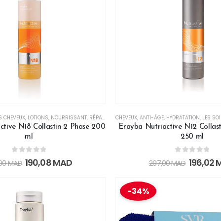
S CHEVEUX
,
LOTIONS
,
NOURRISSANT
,
RÉPARATEUR
CHEVEUX
,
SERUM
,
ANTI-ÂGE
,
SPRAY
,
HYDRATATION
,
LES SO
ctive N18 Collastin 2 Phase 200
Erayba Nutriactive N12 Collas
ml
250 ml
0
out of 5
0
out of 5
190,08
MAD
196,02
,00
MAD
297,00
MAD
-34%