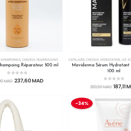
-SHAMPOINGS
,
CHEVEUX
,
NOURRISSANT
,
RÉPARATEUR
CAPILLAIRE
,
CHEVEUX
,
HYDRATATION
,
LES S
Shampoing Réparateur 500 ml
Maviderma Sérum Hydratant à
100 ml
0
out of 5
237,60
MAD
00
MAD
0
out of 5
187,11
M
283,50
MAD
-34%