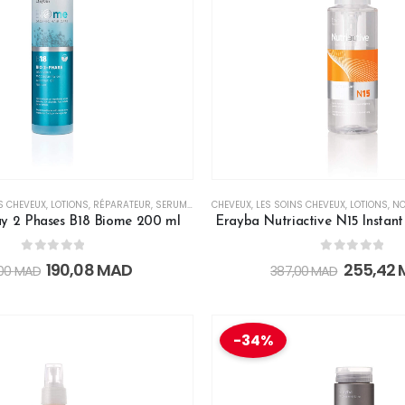
S CHEVEUX
,
LOTIONS
,
RÉPARATEUR
,
SERUM
,
SPRAY
CHEVEUX
,
LES SOINS CHEVEUX
,
LOTIONS
,
NO
y 2 Phases B18 Biome 200 ml
Erayba Nutriactive N15 Instan
0
out of 5
0
out of 5
190,08
MAD
255,42
,00
MAD
387,00
MAD
-34%