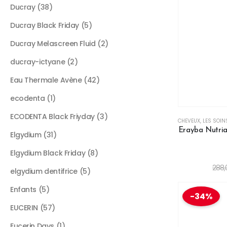
Ducray
38
Ducray Black Friday
5
Ducray Melascreen Fluid
2
ducray-ictyane
2
Eau Thermale Avène
42
ecodenta
1
ECODENTA Black Friyday
3
CHEVEUX
,
LES SOIN
Erayba Nutria
Elgydium
31
Elgydium Black Friday
8
288
elgydium dentifrice
5
Enfants
5
-34%
EUCERIN
57
Eucerin Days
1