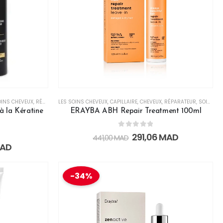
OINS CHEVEUX
,
RÉPARATEUR
LES SOINS CHEVEUX
,
SERUM
,
SOINS CAPILLAIRES PROFESSIONNELS
,
CAPILLAIRE
,
CHEVEUX
,
RÉPARATEUR
,
SOINS & MASQUES
 la Kératine
ERAYBA ABH Repair Treatment 100ml
0
out of 5
291,06
MAD
441,00
MAD
AD
-34%