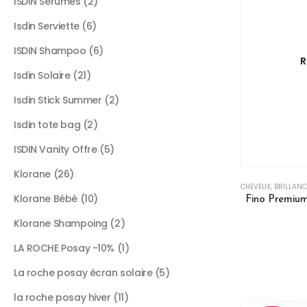
ISDIN Serumes
2
Isdin Serviette
6
ISDIN Shampoo
6
R
Isdin Solaire
21
Isdin Stick Summer
2
Isdin tote bag
2
ISDIN Vanity Offre
5
Klorane
26
CHEVEUX
,
BRILLANC
Klorane Bébé
10
Fino Premium
Klorane Shampoing
2
LA ROCHE Posay -10%
1
La roche posay écran solaire
5
la roche posay hiver
11