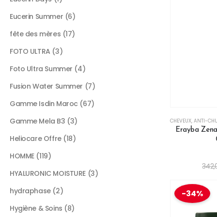
Eucerin Summer
6
fête des mères
17
FOTO ULTRA
3
Foto Ultra Summer
4
Fusion Water Summer
7
Gamme Isdin Maroc
67
Gamme Mela B3
3
CHEVEUX
,
ANTI-CHU
Erayba Zena
Heliocare Offre
18
HOMME
119
342,
HYALURONIC MOISTURE
3
hydraphase
2
-34%
Hygiène & Soins
8