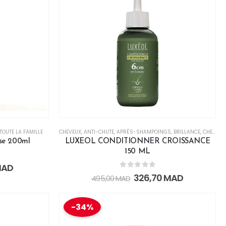
ON
TOUTE LA FAMILLE
,
LES SOINS CHEVEUX
,
CHEVEUX
NOURRISSANT
,
ANTI-CHUTE
,
PROTECTEUR
,
APRÈS-SHAMPOINGS
,
RÉPARATEUR
,
TOUTE LA FAMILLE
,
BRILLANCE
,
CHEVEUX FRISÉS
se 200ml
LUXEOL CONDITIONNER CROISSANCE
150 ML
AD
0
out of 5
326,70
MAD
495,00
MAD
-34%