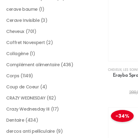
cerave baume
1
Cerave Invisible
3
Cheveux
701
Coffret Novexpert
2
Collagène
1
Complément alimentaire
436
CHEVEUX
,
LES SOIN
Corps
1149
Erayba Spra
Coup de Coeur
4
288
CRAZY WEDNESDAY
62
Crazy Wednesday III
17
-34%
Dentaire
434
dercos anti pelliculaire
9