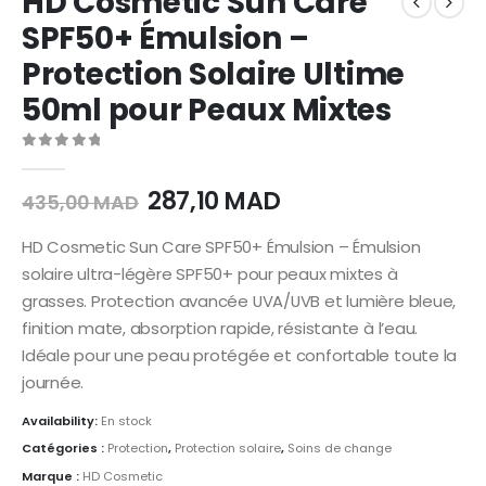
HD Cosmetic Sun Care
SPF50+ Émulsion –
Protection Solaire Ultime
50ml pour Peaux Mixtes
0
out of 5
287,10
MAD
435,00
MAD
HD Cosmetic Sun Care SPF50+ Émulsion – Émulsion
solaire ultra-légère SPF50+ pour peaux mixtes à
grasses. Protection avancée UVA/UVB et lumière bleue,
finition mate, absorption rapide, résistante à l’eau.
Idéale pour une peau protégée et confortable toute la
journée.
Availability:
En stock
Catégories :
Protection
,
Protection solaire
,
Soins de change
Marque :
HD Cosmetic