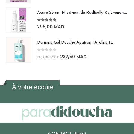
Acure Serum Niacinamide Radically Rejuvenating 30mL
5.00
out of 5
295,00
MAD
Dermina Gel Douche Apaisant Atolina 1L
0
out of 5
237,50
MAD
359,85
MAD
À votre écoute
CONTACT INFO