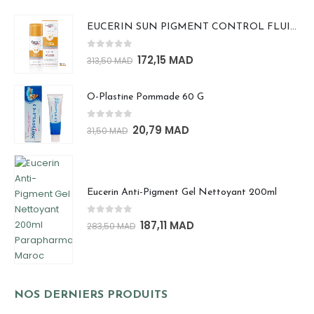
EUCERIN SUN PIGMENT CONTROL FLUIDE SPF50+ 50ml
0
out of 5
172,15
MAD
313,50
MAD
O-Plastine Pommade 60 G
0
out of 5
20,79
MAD
31,50
MAD
Eucerin Anti-Pigment Gel Nettoyant 200ml
0
out of 5
187,11
MAD
283,50
MAD
NOS DERNIERS PRODUITS