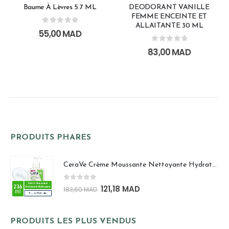
Baume À Lèvres 5.7 ML
DEODORANT VANILLE
FEMME ENCEINTE ET
ALLAITANTE 30 ML
0
out of 5
55,00
MAD
0
out of 5
83,00
MAD
PRODUITS PHARES
CeraVe Crème Moussante Nettoyante Hydratante | Peau Normale à Sèche 236ml
0
out of 5
121,18
MAD
183,60
MAD
PRODUITS LES PLUS VENDUS