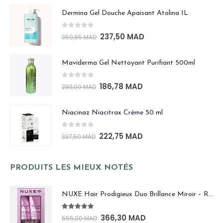
Dermina Gel Douche Apaisant Atolina 1L
0
out of 5
237,50
MAD
359,85
MAD
Maviderma Gel Nettoyant Purifiant 500ml
0
out of 5
186,78
MAD
283,00
MAD
Niacinaz Niacitrax Crème 50 ml
0
out of 5
222,75
MAD
337,50
MAD
PRODUITS LES MIEUX NOTÉS
NUXE Hair Prodigieux Duo Brillance Miroir – Rituel Sublimateur Pour Cheveux Radieux
5.00
out of 5
366,30
MAD
555,00
MAD