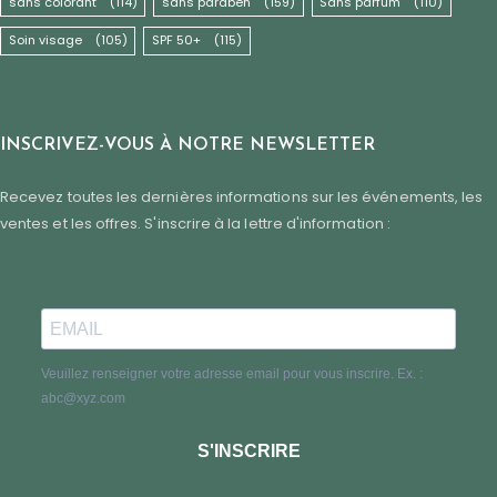
sans colorant
(114)
sans paraben
(159)
Sans parfum
(110)
Soin visage
(105)
SPF 50+
(115)
INSCRIVEZ-VOUS À NOTRE NEWSLETTER
Recevez toutes les dernières informations sur les événements, les
ventes et les offres. S'inscrire à la lettre d'information :
Veuillez renseigner votre adresse email pour vous inscrire. Ex. :
abc@xyz.com
S'INSCRIRE