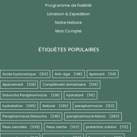
Programme de Fidélité
Livraison & Expedition
Notre Histoire
Mon Compte
ÉTIQUÈTES POPULAIRES
Acide hyaluronique
(153)
Anti-âge
(148)
Apaisant
(114)
Apaisement
(108)
Complément alimentaire
(139)
Didoucha Parapharmacie.
(128)
hydratant
(115)
hydratation
(395)
Naturel
(295)
parapharmacie
(153)
Parapharmacie Didoucha
(245)
parapharmacie Maroc
(280)
Peau sensible
(339)
Peau sèche
(103)
protection solaire
(172)