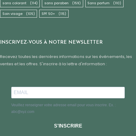
sans colorant
(114)
sans paraben
(159)
Sans parfum
(110)
Soin visage
(105)
SPF 50+
(115)
INSCRIVEZ-VOUS À NOTRE NEWSLETTER
Recevez toutes les dernières informations sur les événements, les
ventes et les offres. S'inscrire à la lettre d'information :
Veuillez renseigner votre adresse email pour vous inscrire. Ex. :
abc@xyz.com
S'INSCRIRE