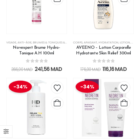
VISAGE
,
ANTI-ÂGE
,
BRUMES & TONIQUES & EAUX FLORALES
CORPS
,
APAISANT
,
LOTION
,
HYDRATATION
,
LOTION
,
PEAU 
Novexpert Brume Hydro-
AVEENO – Lotion Corporelle
Tonique A.H 100ml
Hydratante Skin Relief 300ml
0
out of 5
0
out of 5
241,56
MAD
116,16
MAD
366,00
MAD
176,00
MAD
-34%
-34%