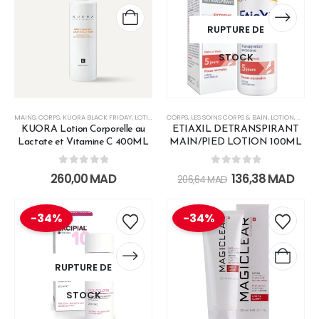
RUPTURE DE
STOCK
MAINS
,
CORPS
,
KUORA BLACK FRIDAY
,
LOTION
CORPS
,
LES SOINS CORPS & BAIN
,
LOTION
,
MAINS
KUORA Lotion Corporelle au
ETIAXIL DETRANSPIRANT
Lactate et Vitamine C 400ML
MAIN/PIED LOTION 100ML
0
out of 5
0
out of 5
260,00
MAD
136,38
MAD
206,64
MAD
-34%
-34%
RUPTURE DE
STOCK