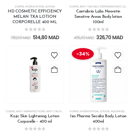
CORPS
,
HYDRATATION
,
LOTION
CORPS
,
ANTI-TACHES / DÉPIGMENTANT
,
LOTION
HD COSMETIC EFFICIENCY
Cantabria Labs Neoretin
MELAN TXA LOTION
Sensitive Areas Body lotion
CORPORELLE 400 ML
100ml
0
out of 5
0
out of 5
514,80
MAD
326,70
MAD
780,00
MAD
495,00
MAD
-34%
CORPS
,
ANTI-IMPERFECTIONS
,
ANTI-TACHES / DÉPIGMENTANT
CORPS
,
HYDRATATION
,
CRÈME
,
,
HYDRATATION
LOTION
,
NOURRISSANT
,
LOTION
,
,
T
P
Kojic Skin Lightening Lotion
Isis Pharma Secalia Body Lotion
Corporelle – 400 ml
400ml