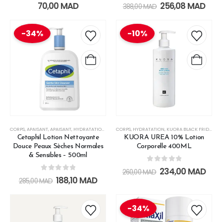
0
out of 5
0
out of 5
70,00
MAD
256,08
MAD
388,00
MAD
-34%
-10%
CORPS
,
APAISANT
,
APAISANT
,
HYDRATATION
,
HYDRATATION
CORPS
,
HYDRATATION
,
LES SOINS CORPS & BAIN
,
KUORA BLACK FRIDAY
,
LES SOINS 
,
LE
Cetaphil Lotion Nettoyante
KUORA UREA 10% Lotion
Douce Peaux Sèches Normales
Corporelle 400ML
& Sensibles – 500ml
0
out of 5
234,00
MAD
260,00
MAD
0
out of 5
188,10
MAD
285,00
MAD
-34%