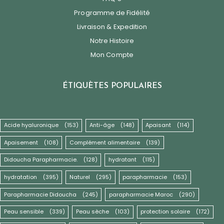
Programme de Fidélité
Livraison & Expedition
Notre Histoire
Mon Compte
ÉTIQUÈTES POPULAIRES
Acide hyaluronique
(153)
Anti-âge
(148)
Apaisant
(114)
Apaisement
(108)
Complément alimentaire
(139)
Didoucha Parapharmacie.
(128)
hydratant
(115)
hydratation
(395)
Naturel
(295)
parapharmacie
(153)
Parapharmacie Didoucha
(245)
parapharmacie Maroc
(290)
Peau sensible
(339)
Peau sèche
(103)
protection solaire
(172)