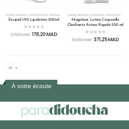
CORPS
,
APAISANT
,
HYDRATATION
,
LES SOINS CORPS & BAIN
CORPS
,
APAISANT
,
LISSANT
,
EXFOLIANT
,
LOTION
,
NOURRISSANT
,
LES SOINS CORPS & BAIN
,
PEAU
Excipial U10 Lipolotion 200ml
Magiclear Lotion Corporelle
Clarifiante Action Rapide 250 ml
0
out of 5
178,20
MAD
270,00
MAD
0
out of 5
371,25
MAD
562,50
MAD
À votre écoute