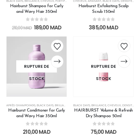
BLACK DAYS
,
BRILLANCE
,
CHEVEUX
,
FORTIFIANT
,
HAIRBURST BLACK FRIDAY
CHEVEUX
,
APAISANT
,
BLACK DAYS
,
LES SOINS CHEVEUX
,
DENSITÉ
,
FORT
,
Hairburst Shampoo for Curly
Hairburst Exfoliating Scalp
and Wavy Hair 350ml
Scrub 150ml
0
out of 5
0
out of 5
189,00
MAD
385,00
MAD
210,00
MAD
RUPTURE DE
RUPTURE DE
STOCK
STOCK
APRÈS-SHAMPOINGS
,
BLACK DAYS
,
BRILLANCE
,
CHEVEUX
BLACK DAYS
,
FORTIFIANT
,
BRILLANCE
,
HAIRBURST BLACK FRIDAY
,
CHEVEUX
,
DENSITÉ
,
FOR
Hairburst Conditioner for Curly
HAIRBURST Volume & Refresh
and Wavy Hair 350ml
Dry Shampoo 50ml
0
out of 5
0
out of 5
210,00
MAD
75,00
MAD