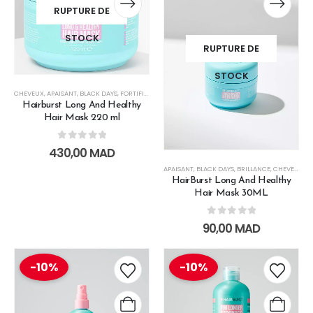
RUPTURE DE
STOCK
RUPTURE DE
STOCK
CHEVEUX
,
APAISANT
,
BLACK DAYS
,
FORTIFIANT
,
HAIRBURST BLACK FRIDAY
,
HYDRATATION
,
LES SO
Hairburst Long And Healthy
Hair Mask 220 ml
0
out of 5
430,00
MAD
APAISANT
,
BLACK DAYS
,
BRILLANCE
,
CHEVEUX
,
F
HairBurst Long And Healthy
Hair Mask 30ML
0
out of 5
90,00
MAD
-10%
-10%