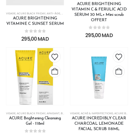
ACURE BRIGHTENING
VITAMIN C & FERULIC ACID
VISAGE
,
ACURE BLACK FRIDAY
,
ANTI-ÂGE
,
ANTI-RIDES
,
BLACK DAYS
,
ECLAT
,
HYDRATATION
,
LES SO
SERUM 30 ML+ Mini scrub
ACURE BRIGHTENING
OFFERT
VITAMINE C SUNSET SERUM
0
out of 5
295,00
MAD
0
out of 5
295,00
MAD
VISAGE
,
ACURE BLACK FRIDAY
,
APAISANT
,
BLACK DAYS
VISAGE
,
ECLAT
,
ACNÉ & IMPERFECTIONS
,
HYDRATATION
,
LES SOINS VISAGE
,
ACURE BLACK FRIDAY
,
N
ACURE Brightening Cleansing
ACURE INCREDIBLY CLEAR
Gel - 118ml
CHARCOAL LEMONADE
FACIAL SCRUB 118ML