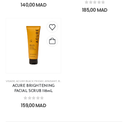
0
out of 5
140,00
MAD
0
out of 5
185,00
MAD
VISAGE
,
ACURE BLACK FRIDAY
,
APAISANT
,
BLACK DAYS
,
ECLAT
,
EXFOLIANTS
,
LES SOINS VISAGE
,
MA
ACURE BRIGHTENING
FACIAL SCRUB 118mL
0
out of 5
159,00
MAD