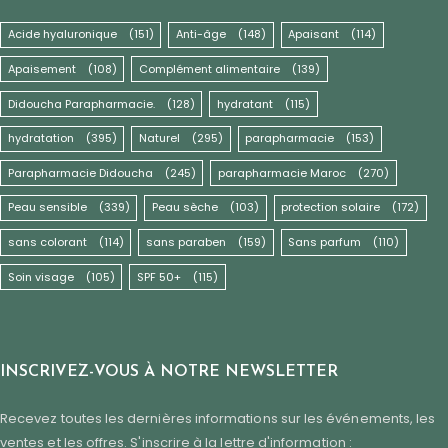
Acide hyaluronique
(151)
Anti-âge
(148)
Apaisant
(114)
Apaisement
(108)
Complément alimentaire
(139)
Didoucha Parapharmacie.
(128)
hydratant
(115)
hydratation
(395)
Naturel
(295)
parapharmacie
(153)
Parapharmacie Didoucha
(245)
parapharmacie Maroc
(270)
Peau sensible
(339)
Peau sèche
(103)
protection solaire
(172)
sans colorant
(114)
sans paraben
(159)
Sans parfum
(110)
Soin visage
(105)
SPF 50+
(115)
INSCRIVEZ-VOUS À NOTRE NEWSLETTER
Recevez toutes les dernières informations sur les événements, les
ventes et les offres. S'inscrire à la lettre d'information :