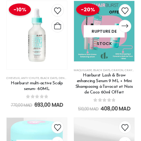
-10%
-20%
RUPTURE DE
STOCK
MAQUILLAGE
,
BLACK DAYS
,
CRAYON
,
CRAYON & EYELINER
Hairburst Lash & Brow
CHEVEUX
,
ANTI-CHUTE
,
BLACK DAYS
,
DENSITÉ
,
FORTIFIANT
,
HAIRBURST BLACK FRIDAY
,
LES SOIN
enhancing Serum 9 ML + Mini
Hairburst multi-active Scalp
Shampooing à l'avocat et Noix
serum- 60ML
de Coco 60ml Offert
0
out of 5
693,00
MAD
770,00
MAD
0
out of 5
408,00
MAD
510,00
MAD