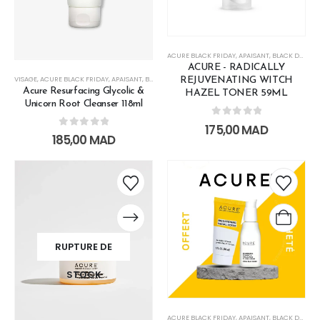
ACURE BLACK FRIDAY
,
APAISANT
,
BLACK DAYS
,
H
ACURE - RADICALLY
VISAGE
,
ACURE BLACK FRIDAY
,
APAISANT
,
BLACK DAYS
,
DÉPIGMENTANT
,
ECLAT
,
HYDRATATION
,
LE
REJUVENATING WITCH
Acure Resurfacing Glycolic &
HAZEL TONER 59ML
Unicorn Root Cleanser 118ml
0
out of 5
175,00
MAD
0
out of 5
185,00
MAD
RUPTURE DE
STOCK
ACURE BLACK FRIDAY
,
APAISANT
,
BLACK DAYS
,
E