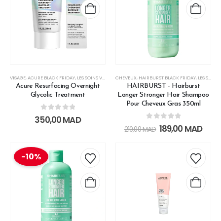
VISAGE
,
ACURE BLACK FRIDAY
,
LES SOINS VISAGE
CHEVEUX
,
HAIRBURST BLACK FRIDAY
,
LES SOINS CHEVEUX
Acure Resurfacing Overnight
HAIRBURST - Hairburst
Glycolic Treatment
Longer Stronger Hair Shampoo
Pour Cheveux Gras 350ml
0
out of 5
350,00
MAD
0
out of 5
189,00
MAD
210,00
MAD
-10%