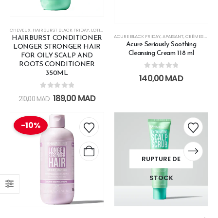
CHEVEUX
,
HAIRBURST BLACK FRIDAY
,
LOTIONS
ACURE BLACK FRIDAY
,
APAISANT
,
CRÈMES DE JOUR
HAIRBURST CONDITIONER
Acure Seriously Soothing
LONGER STRONGER HAIR
Cleansing Cream 118 ml
FOR OILY SCALP AND
ROOTS CONDITIONER
350ML
0
out of 5
140,00
MAD
0
out of 5
189,00
MAD
210,00
MAD
-10%
RUPTURE DE
STOCK