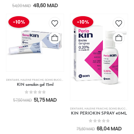
0
out of 5
48,60
MAD
54,00
MAD
-10%
-10%
DENTAIRE
,
HALEINE FRAICHE
,
SOINS BUCCO-DENTAIRES
KIN sensikin gel 15ml
0
out of 5
51,75
MAD
57,50
MAD
DENTAIRE
,
HALEINE FRAICHE
,
SOINS BUCCO-DENTAIRES
KIN PERIOKIN SPRAY 40ML
0
out of 5
68,04
MAD
75,60
MAD