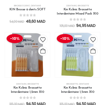
BROSSE À DENT
,
DENTAIRE
DENTAIRE
,
BROSSETTE
KIN Brosse à dents SOFT
Kin Kclinic Brossette
Interdentaire Mixed Pack X10
0
out of 5
48,60
MAD
54,00
MAD
0
out of 5
94,95
MAD
105,00
MAD
-10%
-10%
DENTAIRE
,
BROSSETTE
BROSSETTE
,
DENTAIRE
Kin Kclinic Brossette
Kin Kclinic Brossette
Interdentaire 1,2mm X10
Interdentaire 1,5mm X10
0
out of 5
0
out of 5
94,50
MAD
94,50
MAD
105,00
MAD
105,00
MAD