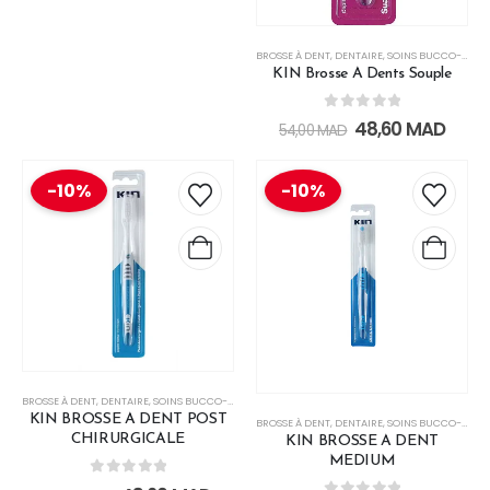
BROSSE À DENT
,
DENTAIRE
,
SOINS BUCCO-DENTAIRES
KIN Brosse A Dents Souple
0
out of 5
48,60
MAD
54,00
MAD
-10%
-10%
BROSSE À DENT
,
DENTAIRE
,
SOINS BUCCO-DENTAIRES
KIN BROSSE A DENT POST
BROSSE À DENT
,
DENTAIRE
,
SOINS BUCCO-DENTAIRES
CHIRURGICALE
KIN BROSSE A DENT
MEDIUM
0
out of 5