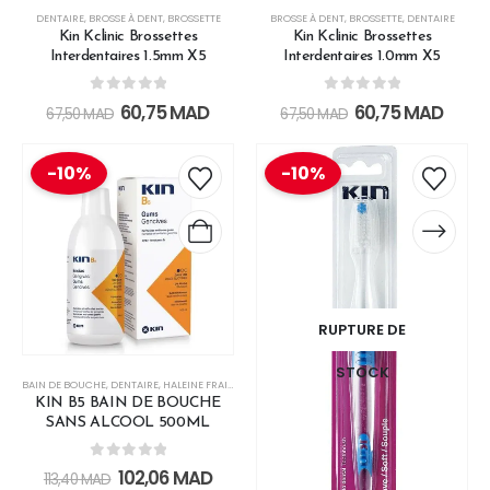
DENTAIRE
,
BROSSE À DENT
,
BROSSETTE
BROSSE À DENT
,
BROSSETTE
,
DENTAIRE
Kin Kclinic Brossettes
Kin Kclinic Brossettes
Interdentaires 1.5mm X5
Interdentaires 1.0mm X5
0
out of 5
0
out of 5
60,75
MAD
60,75
MAD
67,50
MAD
67,50
MAD
-10%
-10%
RUPTURE DE
STOCK
BAIN DE BOUCHE
,
DENTAIRE
,
HALEINE FRAICHE
,
SOINS BUCCO-DENTAIRES
KIN B5 BAIN DE BOUCHE
SANS ALCOOL 500ML
0
out of 5
102,06
MAD
113,40
MAD