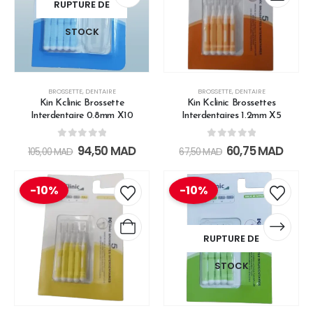
RUPTURE DE
STOCK
BROSSETTE
,
DENTAIRE
BROSSETTE
,
DENTAIRE
Kin Kclinic Brossette
Kin Kclinic Brossettes
Interdentaire 0.8mm X10
Interdentaires 1.2mm X5
0
out of 5
0
out of 5
94,50
MAD
60,75
MAD
105,00
MAD
67,50
MAD
-10%
-10%
RUPTURE DE
STOCK