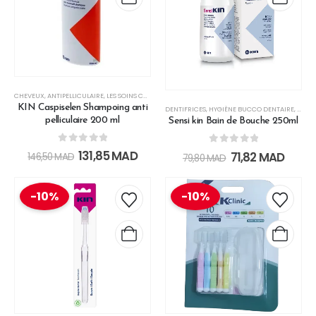
CHEVEUX
,
ANTIPELLICULAIRE
,
LES SOINS CHEVEUX
,
SPECIAL DISCOUNT
KIN Caspiselen Shampoing anti
DENTIFRICES
,
HYGIÈNE BUCCO DENTAIRE
,
SPECI
pelliculaire 200 ml
Sensi kin Bain de Bouche 250ml
0
out of 5
0
out of 5
131,85
MAD
71,82
MAD
146,50
MAD
79,80
MAD
-10%
-10%