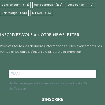
sans colorant
(114)
sans paraben
(159)
Sans parfum
(110)
Soin visage
(105)
SPF 50+
(115)
INSCRIVEZ-VOUS À NOTRE NEWSLETTER
Recevez toutes les dernières informations sur les événements, les
ventes et les offres. S'inscrire à la lettre d'information :
Veuillez renseigner votre adresse email pour vous inscrire. Ex. :
abc@xyz.com
S'INSCRIRE