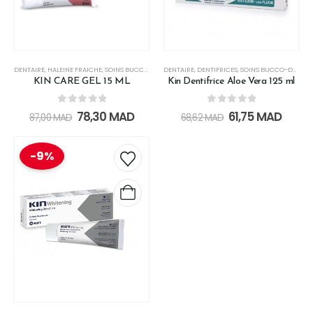
DENTAIRE
,
HALEINE FRAICHE
,
SOINS BUCCO-DENTAIRES
DENTAIRE
,
DENTIFRICES
,
SOINS BUCCO-DENTAIRES
KIN CARE GEL 15 ML
Kin Dentifrice Aloe Vera 125 ml
0
out of 5
0
out of 5
78,30
MAD
61,75
MAD
87,00
MAD
68,62
MAD
-9%