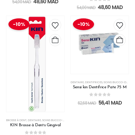
48,60
MAD
54,00
MAD
0
out of 5
48,60
MAD
54,00
MAD
-10%
-10%
DENTAIRE
,
DENTIFRICES
,
SOINS BUCCO-DENTAIRES
Sensi kin Dentifrice Pate 75 M
0
out of 5
56,41
MAD
62,68
MAD
BROSSE À DENT
,
DENTAIRE
,
SOINS BUCCO-DENTAIRES
KIN Brosse à Dents Gingival