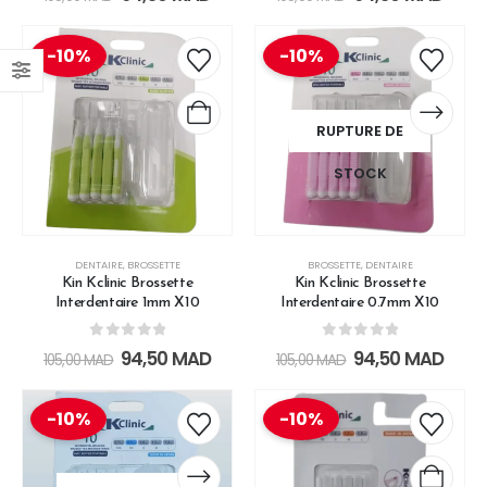
-10%
-10%
RUPTURE DE
STOCK
DENTAIRE
,
BROSSETTE
BROSSETTE
,
DENTAIRE
Kin Kclinic Brossette
Kin Kclinic Brossette
Interdentaire 1mm X10
Interdentaire 0.7mm X10
0
out of 5
0
out of 5
94,50
MAD
94,50
MAD
105,00
MAD
105,00
MAD
-10%
-10%