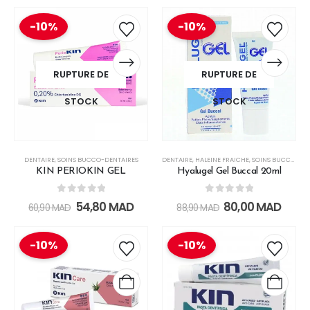
-10%
-10%
RUPTURE DE
RUPTURE DE
STOCK
STOCK
DENTAIRE
,
SOINS BUCCO-DENTAIRES
DENTAIRE
,
HALEINE FRAICHE
,
SOINS BUCCO-DENTAIRES
KIN PERIOKIN GEL
Hyalugel Gel Buccal 20ml
0
out of 5
0
out of 5
54,80
MAD
80,00
MAD
60,90
MAD
88,90
MAD
-10%
-10%