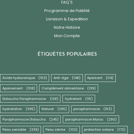
FAQ'S
Programme de Fidélité
Livraison & Expedition
Notre Histoire
Mon Compte
ÉTIQUÈTES POPULAIRES
Acide hyaluronique
(153)
Anti-âge
(148)
Apaisant
(114)
Apaisement
(108)
Complément alimentaire
(139)
Didoucha Parapharmacie.
(128)
hydratant
(115)
hydratation
(395)
Naturel
(295)
parapharmacie
(153)
Parapharmacie Didoucha
(245)
parapharmacie Maroc
(290)
Peau sensible
(339)
Peau sèche
(103)
protection solaire
(172)