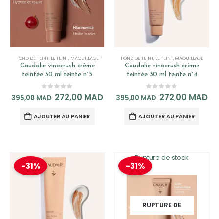
FOND DE TEINT
,
LE TEINT
,
MAQUILLAGE
FOND DE TEINT
,
LE TEINT
,
MAQUILLAGE
Caudalie vinocrush crème
Caudalie vinocrush crème
teintée 30 ml teinte n°5
teintée 30 ml teinte n°4
0
out of 5
0
out of 5
272,00
MAD
272,00
MAD
395,00
MAD
395,00
MAD
AJOUTER AU PANIER
AJOUTER AU PANIER
Rupture de stock
-31%
-31%
RUPTURE DE