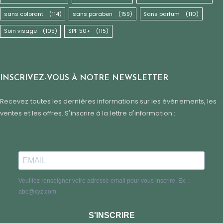
sans colorant
(114)
sans paraben
(159)
Sans parfum
(110)
Soin visage
(105)
SPF 50+
(115)
INSCRIVEZ-VOUS À NOTRE NEWSLETTER
Recevez toutes les dernières informations sur les événements, les
ventes et les offres. S'inscrire à la lettre d'information :
Veuillez renseigner votre adresse email pour vous inscrire. Ex. :
abc@xyz.com
S'INSCRIRE