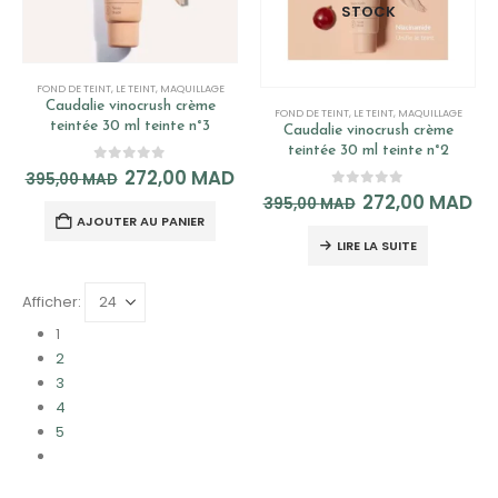
STOCK
FOND DE TEINT
,
LE TEINT
,
MAQUILLAGE
Caudalie vinocrush crème
FOND DE TEINT
,
LE TEINT
,
MAQUILLAGE
teintée 30 ml teinte n°3
Caudalie vinocrush crème
teintée 30 ml teinte n°2
0
out of 5
272,00
MAD
395,00
MAD
0
out of 5
272,00
MAD
395,00
MAD
AJOUTER AU PANIER
LIRE LA SUITE
Afficher:
1
2
3
4
5