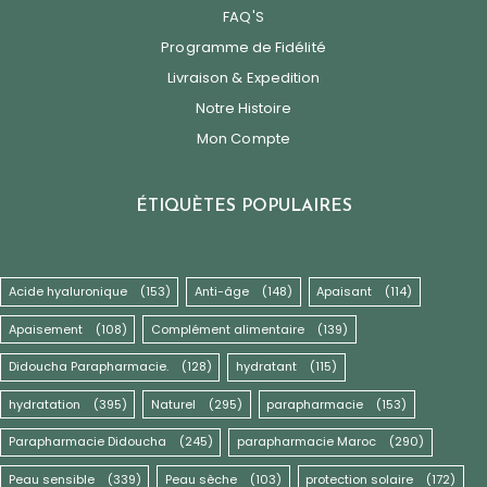
FAQ'S
Programme de Fidélité
Livraison & Expedition
Notre Histoire
Mon Compte
ÉTIQUÈTES POPULAIRES
Acide hyaluronique
(153)
Anti-âge
(148)
Apaisant
(114)
Apaisement
(108)
Complément alimentaire
(139)
Didoucha Parapharmacie.
(128)
hydratant
(115)
hydratation
(395)
Naturel
(295)
parapharmacie
(153)
Parapharmacie Didoucha
(245)
parapharmacie Maroc
(290)
Peau sensible
(339)
Peau sèche
(103)
protection solaire
(172)