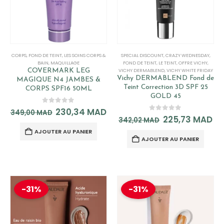
CORPS
,
FOND DE TEINT
,
LES SOINS CORPS &
SPECIAL DISCOUNT
,
CRAZY WEDNESDAY
,
BAIN
,
MAQUILLAGE
FOND DE TEINT
,
LE TEINT
,
OFFRE VICHY
,
VICHY DERMABLEND
,
VICHY WHITE FRIDAY
COVERMARK LEG
Vichy DERMABLEND Fond de
MAGIQUE N4 JAMBES &
Teint Correction 3D SPF 25
CORPS SPF16 50ML
GOLD 45
0
out of 5
230,34
MAD
349,00
MAD
0
out of 5
225,73
MAD
342,02
MAD
AJOUTER AU PANIER
AJOUTER AU PANIER
-31%
-31%